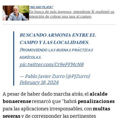
“NO HAY PLATA”
En busca de más ingresos, intendente K reafirmó su
intención de cobrar una tasa al campo
𝐁𝐔𝐒𝐂𝐀𝐍𝐃𝐎 𝐀𝐑𝐌𝐎𝐍𝐈́𝐀 𝐄𝐍𝐓𝐑𝐄 𝐄𝐋
𝐂𝐀𝐌𝐏𝐎 𝐘 𝐋𝐀𝐒 𝐋𝐎𝐂𝐀𝐋𝐈𝐃𝐀𝐃𝐄𝐒.
Pʀᴏᴍᴏᴠɪᴇɴᴅᴏ ʟᴀs ʙᴜᴇɴᴀs ᴘʀᴀ́ᴄᴛɪᴄᴀs
ᴀɢʀɪ́ᴄᴏʟᴀs.
pic.twitter.com/Cr9ePFMcN8
— Pablo Javier Zurro (@PJZurro)
February 18, 2024
A pesar de haber dado marcha atrás, el
alcalde
bonaerense
remarcó que “habrá
penalizaciones
para las aplicaciones irresponsables, con
multas
severas
y de corresponder las pertinentes