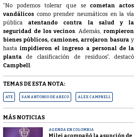
“No podemos tolerar que se
cometan actos
vandálicos
como prender neumáticos en la vía
pública
atentando contra la salud y la
seguridad de los vecinos
. Además,
rompieron
bienes públicos, camiones, arrojaron basura
y
hasta
impidieron el ingreso a personal de la
planta
de clasificación de residuos”, destacó
Campbell
.
TEMAS DE ESTA NOTA:
ATE
SAN ANTONIO DE ARECO
ALEX CAMPBELL
MÁS NOTICIAS
AGENDA EN COLOMBIA
Milei acompañó la asunción de