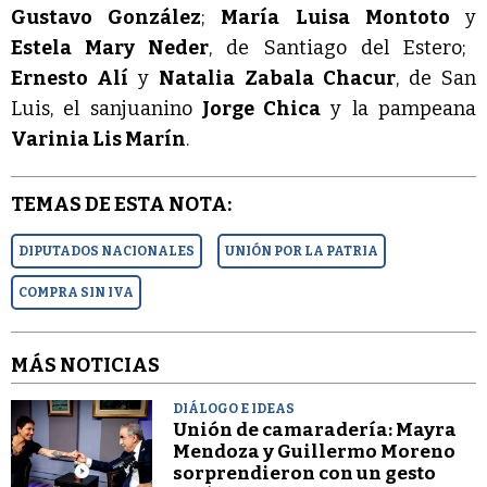
Gustavo González
;
María Luisa Montoto
y
Estela Mary Neder
, de Santiago del Estero;
Ernesto Alí
y
Natalia Zabala Chacur
, de San
Luis, el sanjuanino
Jorge Chica
y la pampeana
Varinia Lis Marín
.
TEMAS DE ESTA NOTA:
DIPUTADOS NACIONALES
UNIÓN POR LA PATRIA
COMPRA SIN IVA
MÁS NOTICIAS
DIÁLOGO E IDEAS
Unión de camaradería: Mayra
Mendoza y Guillermo Moreno
sorprendieron con un gesto