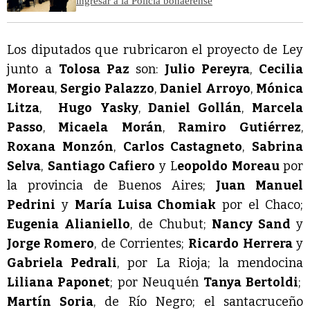
ingresar a la Policía bonaerense
Los diputados que rubricaron el proyecto de Ley
junto a
Tolosa Paz
son:
Julio Pereyra
,
Cecilia
Moreau
,
Sergio Palazzo
,
Daniel Arroyo
,
Mónica
Litza
,
Hugo Yasky
,
Daniel Gollán
,
Marcela
Passo
,
Micaela Morán
,
Ramiro Gutiérrez
,
Roxana Monzón
,
Carlos Castagneto
,
Sabrina
Selva
,
Santiago Cafiero
y L
eopoldo Moreau
por
la provincia de Buenos Aires;
Juan Manuel
Pedrini
y
María Luisa Chomiak
por el Chaco;
Eugenia Alianiello
, de Chubut;
Nancy Sand
y
Jorge Romero
, de Corrientes;
Ricardo Herrera
y
Gabriela Pedrali
, por La Rioja; la mendocina
Liliana Paponet
; por Neuquén
Tanya Bertoldi
;
Martín Soria
, de Río Negro; el santacruceño