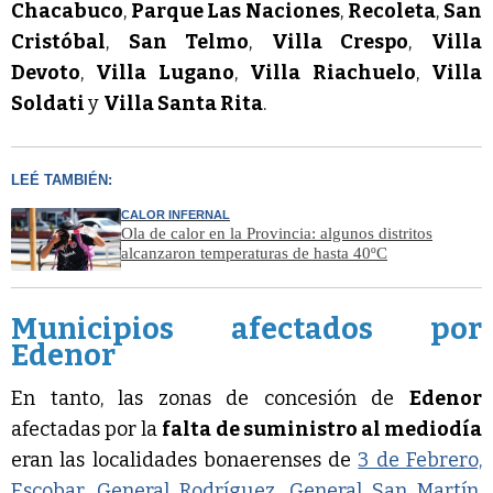
Chacabuco
,
Parque Las Naciones
,
Recoleta
,
San
Cristóbal
,
San Telmo
,
Villa Crespo
,
Villa
Devoto
,
Villa Lugano
,
Villa Riachuelo
,
Villa
Soldati
y
Villa Santa Rita
.
LEÉ TAMBIÉN:
CALOR INFERNAL
Ola de calor en la Provincia: algunos distritos
alcanzaron temperaturas de hasta 40ºC
Municipios afectados por
Edenor
En tanto, las zonas de concesión de
Edenor
afectadas por la
falta de suministro al mediodía
eran las localidades bonaerenses de
3 de Febrero,
Escobar
,
General Rodríguez
,
General San Martín
,