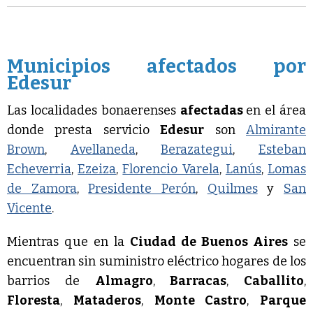
Municipios afectados por
Edesur
Las localidades bonaerenses
afectadas
en el área
donde presta servicio
Edesur
son
Almirante
Brown
,
Avellaneda
,
Berazategui
,
Esteban
Echeverria
,
Ezeiza
,
Florencio Varela
,
Lanús
,
Lomas
de Zamora
,
Presidente Perón
,
Quilmes
y
San
Vicente
.
Mientras que en la
Ciudad de Buenos Aires
se
encuentran sin suministro eléctrico hogares de los
barrios de
Almagro
,
Barracas
,
Caballito
,
Floresta
,
Mataderos
,
Monte Castro
,
Parque