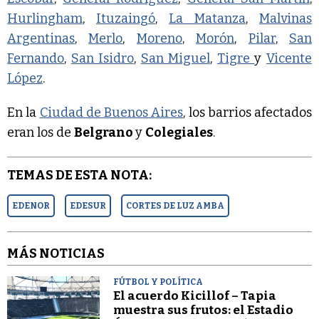
Hurlingham
,
Ituzaingó
,
La Matanza
,
Malvinas
Argentinas
,
Merlo
,
Moreno
,
Morón
,
Pilar
,
San
Fernando
,
San Isidro
,
San Miguel
,
Tigre
y
Vicente
López
.
En la
Ciudad de Buenos Aires
, los barrios afectados
eran los de
Belgrano
y
Colegiales
.
TEMAS DE ESTA NOTA:
EDENOR
EDESUR
CORTES DE LUZ AMBA
MÁS NOTICIAS
FÚTBOL Y POLÍTICA
El acuerdo Kicillof – Tapia
muestra sus frutos: el Estadio