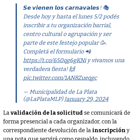
𝙎𝙚 𝙫𝙞𝙚𝙣𝙚𝙣 𝙡𝙤𝙨 𝙘𝙖𝙧𝙣𝙖𝙫𝙖𝙡𝙚𝙨! 🎭
Desde hoy y hasta el lunes 5/2 podés
inscribir a tu organización barrial,
centro cultural o agrupación y ser
parte de este festejo popular 🥳.
Completá el formulario 📲
https://t.co/650qg6gKNi
y vivamos una
verdadera fiesta! 🙌
pic.twitter.com/1AN8Zueqgc
— Municipalidad de La Plata
(@LaPlataMLP)
January 29, 2024
La
validación de la solicitud
se comunicará de
forma presencial a cada organizador, con la
correspondiente devolución de la
inscripción
y
una nota que servirá como respaldo, incluyendo