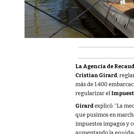
La Agencia de Recaud
Cristian Girard
, regl
más de 1.400 embarcac
regularizar el
Impuest
Girard
explicó: “La m
que pusimos en marcha 
impuestos impagos y co
aumentando la equidad