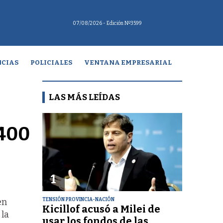
07/08/2026
- Edición Nº3599
CIAS
POLICIALES
VENTANA EMPRESARIAL
LAS MÁS LEÍDAS
.400
1
TENSIÓN PROVINCIA-NACIÓN
en
Kicillof acusó a Milei de
 la
usar los fondos de las