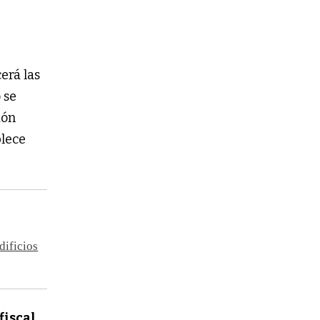
erá las
 se
ión
blece
dificios
fiscal
,