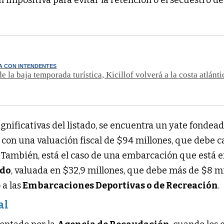
n impositiva para evitar la retención o el secuestro de
A CON INTENDENTES
 la baja temporada turística, Kicillof volverá a la costa atlánti
gnificativas del listado, se encuentra un yate fondea
, con una valuación fiscal de $94 millones, que debe c
 También, está el caso de una embarcación que está 
ndo
, valuada en $32,9 millones, que debe más de $8 m
 a las
Embarcaciones Deportivas o de Recreación
.
al