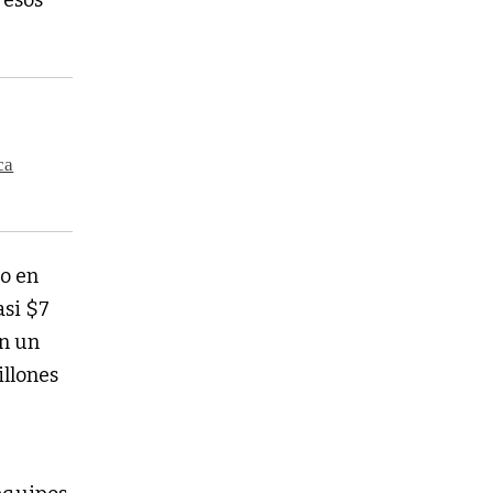
 esos
ca
do en
asi $7
en un
illones