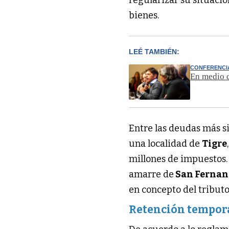
regularizar su situació
bienes.
LEÉ TAMBIÉN:
CONFERENCI
En medio de
Entre las deudas más si
una localidad de
Tigre
millones de impuestos.
amarre de
San Ferna
en concepto del tributo
Retención tempor