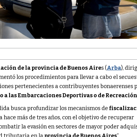
ación de la provincia de Buenos Aire
s (
Arba
), dir
amentó los procedimientos para llevar a cabo el secues
iones pertenecientes a contribuyentes bonaerenses 
o a las Embarcaciones Deportivas o de Recreació
edida busca profundizar los mecanismos de
fiscaliza
hace más de tres años, con el objetivo de recuperar
mbatir la evasión en sectores de mayor poder adquis
 tributaria en la
provincia de Buenos Aires
”.