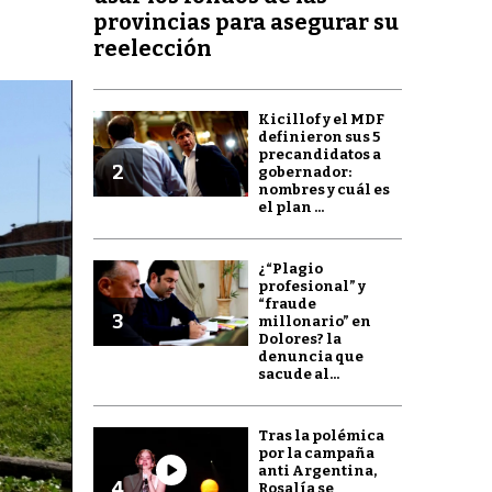
provincias para asegurar su
reelección
Kicillof y el MDF
definieron sus 5
precandidatos a
2
gobernador:
nombres y cuál es
el plan ...
¿“Plagio
profesional” y
“fraude
3
millonario” en
Dolores? la
denuncia que
sacude al...
Tras la polémica
por la campaña
anti Argentina,
4
Rosalía se