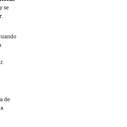
y se
r
.
 cuando
n
r,
ia de
ta