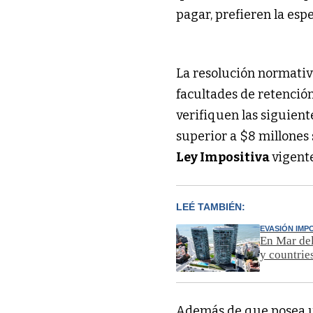
pagar, prefieren la esp
La resolución normati
facultades de retención
verifiquen las siguien
superior a $8 millones 
Ley Impositiva
vigente
LEÉ TAMBIÉN:
EVASIÓN IMPO
En Mar del
y countrie
Además de que posea u