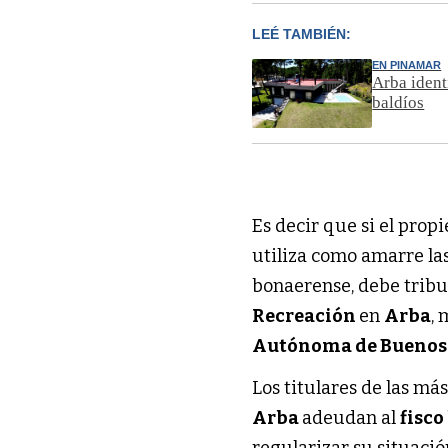
LEÉ TAMBIÉN:
EN PINAMAR
Arba ident
baldíos
Es decir que si el propi
utiliza como amarre la
bonaerense, debe tribu
Recreación
en
Arba
, 
Autónoma de Buenos
Los titulares de las m
Arba
adeudan al
fisc