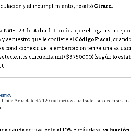
eculación y el incumplimiento”, resaltó
Girard
.
va Nº19-23 de
Arba
determina que el organismo ejerc
 y secuestro que le confiere el
Código Fiscal
, cuando
tes condiciones: que la embarcación tenga una valuac
setecientos cincuenta mil ($8.750.000) (según lo esta
).
SITIVA
 Plata: Arba detectó 120 mil metros cuadrados sin declarar en e
s
na deuda equivalente al 10% o más de su
valuación 