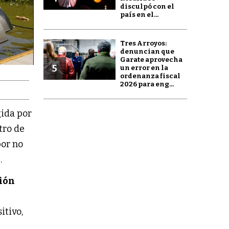
disculpó con el
país en el...
Tres Arroyos:
denuncian que
Garate aprovecha
5
un error en la
ordenanza fiscal
2026 para eng...
igida por
tro de
por no
n
.
ción
itivo,