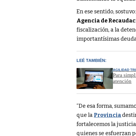
En ese sentido, sostuvo
Agencia de Recaudac
fiscalización, a la det
importantísimas deuda
LEÉ TAMBIÉN:
AGILIDAD TR
Para simpl
atención
“De esa forma, sumamos
que la
Provincia
desti
fortalecemos la justici
quienes se esfuerzan p