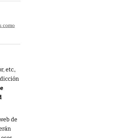
os como
, etc.,
sdicción
de
d
 web de
berán