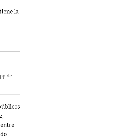
tiene la
App de
públicos
z,
 entre
ndo