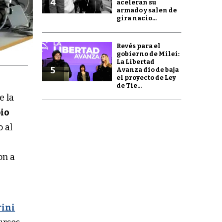
4
aceleran su
armado y salen de
gira nacio...
Revés para el
gobierno de Milei:
La Libertad
5
Avanza dio de baja
el proyecto de Ley
de Tie...
e la
io
o al
on a
rini