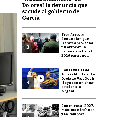
Dolores? la denuncia que
sacude al gobierno de
García
Tres Arroyos:
denuncian que
Garate aprovecha
2
un error en la
ordenanza fiscal
2026 para eng...
Con la vuelta de
Amaia Montero, La
Oreja de Van Gogh
3
llega con un show
estelar a la
Argent...
Con miras al 2027,
Máximo Kirchner
y La Cámpora