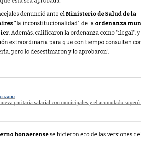
que esta sea aprobada.
ncejales denunció ante el
Ministerio de Salud de la
Aires
"la inconstitucionalidad" de la
ordenanza mun
ier
. Además, calificaron la ordenanza como "ilegal", y
esión extraordinaria para que con tiempo consulten co
eria, pero lo desestimaron y lo aprobaron”.
ALIZADO
nueva paritaria salarial con municipales y el acumulado super
ierno bonaerense
se hicieron eco de las versiones del