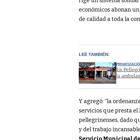
rige un sistema solidari
económicos abonan un c
de calidad a toda la co
LEÉ TAMBIÉN:
PRIVATIZACI
En Pellegr
la ambula
Y agregó: “la ordenanza
servicios que presta el
pellegrinenses, dado qu
y del trabajo incansab
Servicio Municipal d