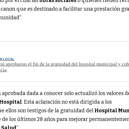
o por el cuál las
obras sociales
o quienes tienen rec
anon que es destinado a facilitar una prestación gra
munidad”.
ÓN LOCAL
ini aprobaron el fin de la gratuidad del hospital municipal y co
ncia
 aprobada dada a conocer solo actualizó los valores de
Hospital
. Esta aclaración no está dirigida a los
e ellos son testigos de la gratuidad del
Hospital Mun
le de los últimos 28 años para mejorar permanentemen
e Salud
”