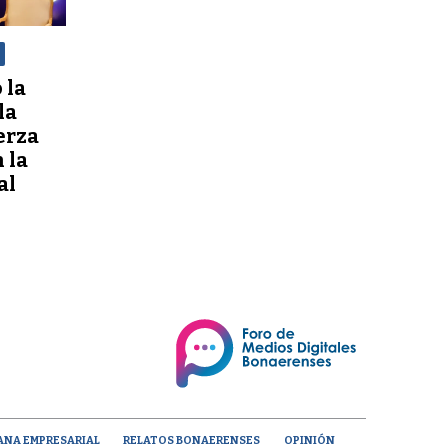
 la
la
erza
 la
al
ANA EMPRESARIAL
RELATOS BONAERENSES
OPINIÓN