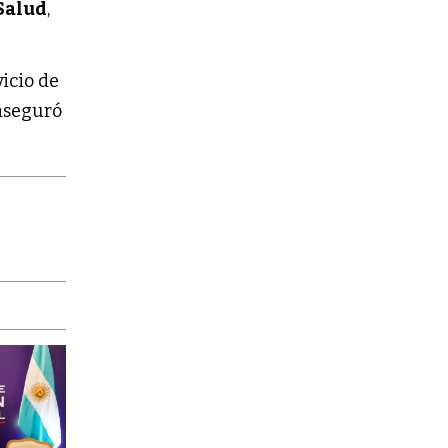
Salud
,
vicio de
 aseguró