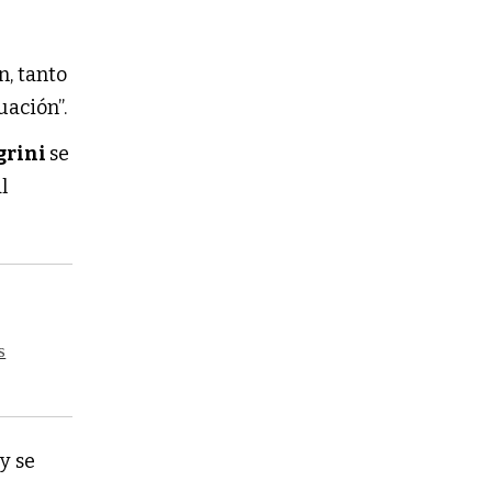
a
n, tanto
uación”.
grini
se
l
s
y se