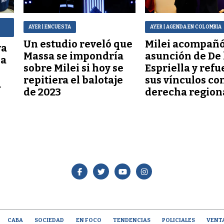
AYER
| ENCUESTA
AYER
| AGENDA EN COLOMBIA
Un estudio reveló que
Milei acompañó
va
Massa se impondría
asunción de De 
la
sobre Milei si hoy se
Espriella y refu
repitiera el balotaje
sus vínculos con
1
de 2023
derecha region
CABA
SOCIEDAD
EN FOCO
TENDENCIAS
POLICIALES
VENT