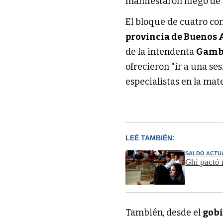
manifestaron luego de 
El bloque de cuatro co
provincia de Buenos 
de la intendenta
Gamb
ofrecieron "ir a una s
especialistas en la mat
LEÉ TAMBIÉN:
SALDO ACTU
Ghi pactó 
También, desde el
gob