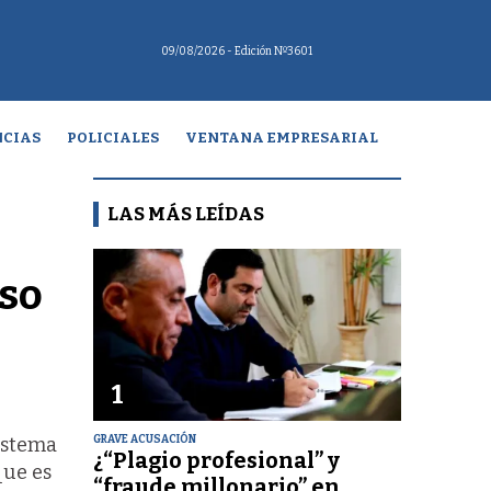
09/08/2026
- Edición Nº3601
CIAS
POLICIALES
VENTANA EMPRESARIAL
LAS MÁS LEÍDAS
eso
1
GRAVE ACUSACIÓN
sistema
¿“Plagio profesional” y
que es
“fraude millonario” en