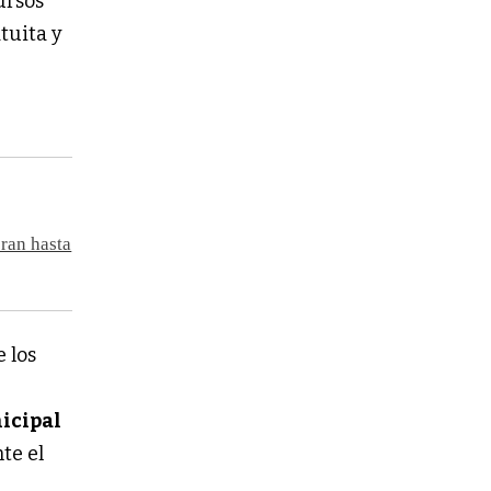
ursos
tuita y
bran hasta
 los
icipal
te el