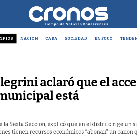
IPIOS
NACION
CABA
SOCIEDAD
EN FOCO
TENDEN
legrini aclaró que el acc
 municipal está
de la Sexta Sección, explicó que en el distrito rige un 
quienes tienen recursos económicos “abonan” un canon 