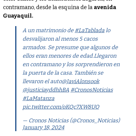
contramano, desde la esquina de la
avenida
Guayaquil.
A un matrimonio de
#LaTablada
lo
desvalijaron al menos 5 cacos
armados. Se presume que algunos de
ellos eran menores de edad.Llegaron
en contramano y los sorprendieron en
la puerta de la casa. También se
llevaron el auto
@JaviAlonsook
@justiciayddhhBA
#CronosNoticias
#LaMatanza
pic.twitter.com/oKQc7XW8UO
— Cronos Noticias (@Cronos_Noticias)
January 18, 2024