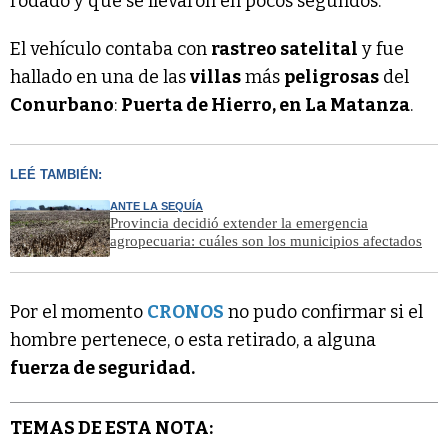
rodado y que se llevaron en pocos segundos.
El vehículo contaba con
rastreo satelital
y fue
hallado en una de las
villas
más
peligrosas
del
Conurbano
:
Puerta de Hierro, en La Matanza
.
LEÉ TAMBIÉN:
ANTE LA SEQUÍA
Provincia decidió extender la emergencia
agropecuaria: cuáles son los municipios afectados
Por el momento
CRONOS
no pudo confirmar si el
hombre pertenece, o esta retirado, a alguna
fuerza de seguridad.
TEMAS DE ESTA NOTA: