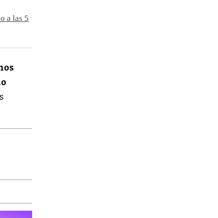
o a las 5
nos
io
s