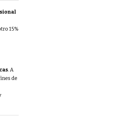
sional
otro 15%
cas
. A
fines de
y