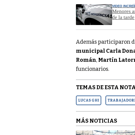
VIDEO INCRE
Menores ar
de la tarde
Además participaron de
municipal Carla Don
Román
,
Martín Lator
funcionarios.
TEMAS DE ESTA NOTA
LUCAS GHI
TRABAJADORE
MÁS NOTICIAS