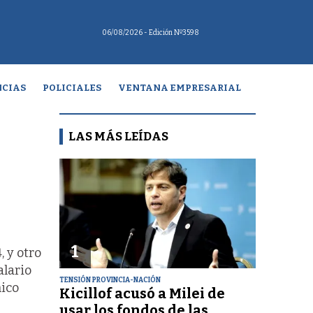
06/08/2026
- Edición Nº3598
CIAS
POLICIALES
VENTANA EMPRESARIAL
LAS MÁS LEÍDAS
1
 y otro
alario
TENSIÓN PROVINCIA-NACIÓN
nico
Kicillof acusó a Milei de
usar los fondos de las