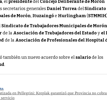
a
, el
presidente
del
Concejo Deliberante de Morón
os secretarios generales
Daniel Torrea
del
Sindicato
pales de Morón
,
Ituzaingó
e
Hurlingham
(
STMMIH
l
Sindicato de Trabajadores Municipales de Moró
r
de la
Asociación de Trabajadores del Estado
y
el 
ed
de la
Asociación de Profesionales del Hospital 
yó también un nuevo acuerdo sobre el
salario
de los
ud
.
URA
atizada en Pellegrini: Kreplak garantizó que Provincia no cobra
 servicio