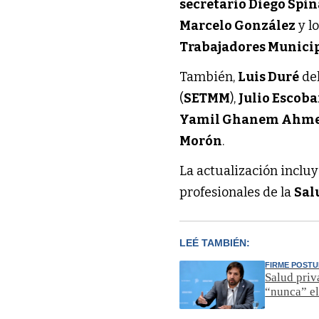
secretario Diego Spin
Marcelo González
y l
Trabajadores Munici
También,
Luis Duré
de
(
SETMM
),
Julio Escoba
Yamil Ghanem Ahm
Morón
.
La actualización inclu
profesionales de la
Sal
LEÉ TAMBIÉN:
FIRME POST
Salud priv
“nunca” el