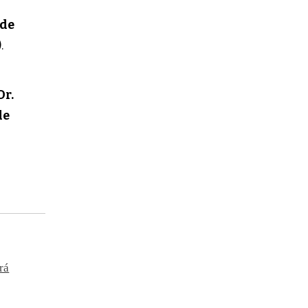
 de
).
n
Dr.
de
rá