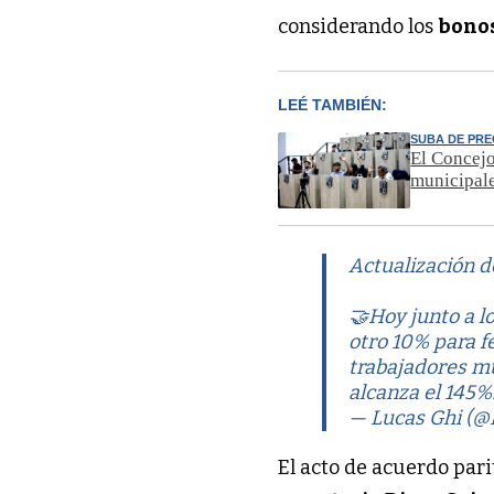
considerando los
bono
LEÉ TAMBIÉN:
SUBA DE PRE
El Concejo
municipal
Actualización d
🤝Hoy junto a l
otro 10% para fe
trabajadores mu
alcanza el 145%
— Lucas Ghi (@
El acto de acuerdo par