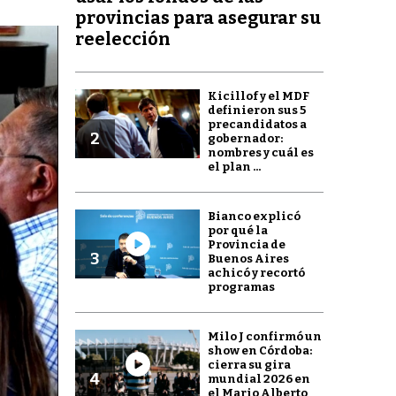
provincias para asegurar su
reelección
Kicillof y el MDF
definieron sus 5
precandidatos a
2
gobernador:
nombres y cuál es
el plan ...
Bianco explicó
por qué la
Provincia de
3
Buenos Aires
achicó y recortó
programas
Milo J confirmó un
show en Córdoba:
cierra su gira
4
mundial 2026 en
el Mario Alberto