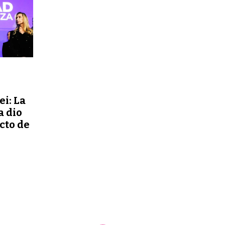
ei: La
a dio
ecto de