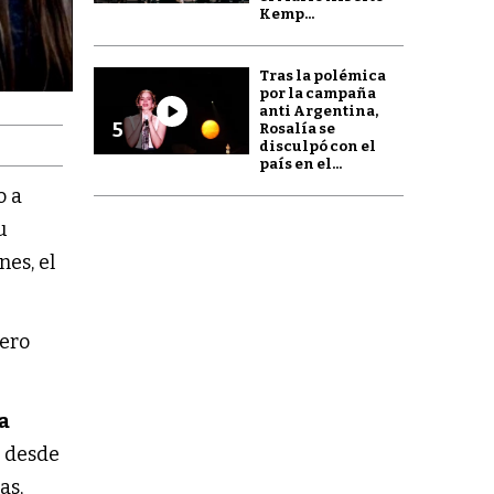
Kemp...
Tras la polémica
por la campaña
anti Argentina,
5
Rosalía se
disculpó con el
país en el...
o a
u
nes, el
nero
a
 desde
as,