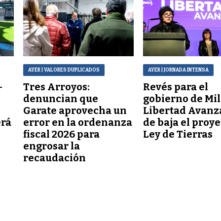
AYER
| VALORES DUPLICADOS
AYER
| JORNADA INTENSA
–
Tres Arroyos:
Revés para el
denuncian que
gobierno de Mil
Garate aprovecha un
Libertad Avanz
erá
error en la ordenanza
de baja el proy
fiscal 2026 para
Ley de Tierras
engrosar la
recaudación