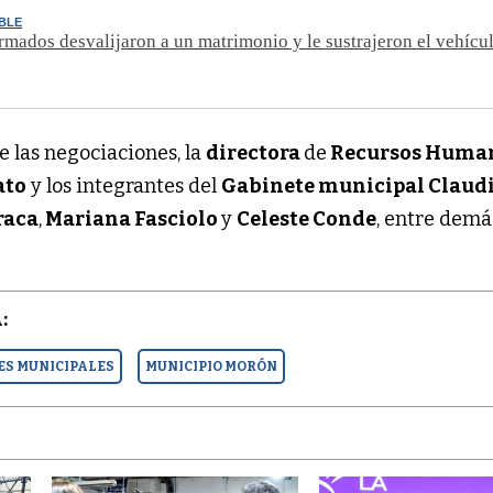
ÍBLE
mados desvalijaron a un matrimonio y le sustrajeron el vehícul
 las negociaciones, la
directora
de
Recursos Huma
ato
y los integrantes del
Gabinete municipal Claud
raca
,
Mariana Fasciolo
y
Celeste Conde
, entre demá
:
S MUNICIPALES
MUNICIPIO MORÓN