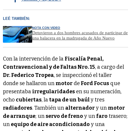
LEÉ TAMBIÉN:
NOTA CON VIDEO
Detuvieron a dos hombres acusados de participar de
una balacera en la madrugada de Año Nuevo
Con la intervención de la
Fiscalía Penal,
Contravencional y de Faltas Nro. 15
, a cargo del
Dr. Federico Tropea
, se inspeccionó el taller
donde se hallaron un
motor
de
Ford Focus
que
presentaba
irregularidades
en su numeración,
ocho
cubiertas
, la
tapa de un baúl
y tres
radiadores
. También un
alternador
y un
motor
de arranque
; un
servo de freno
y un
faro
trasero;
un
equipo de aire acondicionado
y una