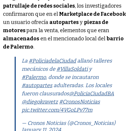
patrullaje de redes sociales
, los investigadores
confirmaron que en el
Marketplace de Facebook
un usuario ofrecía
autopartes
y
piezas de
motores
para la venta, elementos que eran
almacenados
en el mencionado local del
barrio
de Palermo
.
La
#PoliciadelaCiudad
allanó talleres
mecánicos de
#VillaSoldati
y
#Palermo
, donde se incautaron
#autopartes
adulteradas. Los locales
fueron clausurados
@PoliciaCiudadBA
@diegokravetz
#CronosNoticias
pic.twitter.com/4VGoLPv77m
— Cronos Noticias (@Cronos_Noticias)
January 11, 2024