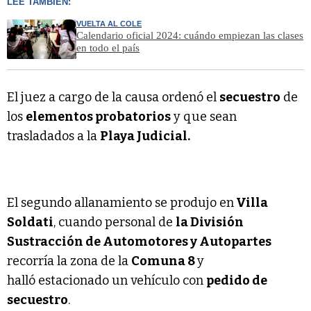
LEÉ TAMBIÉN:
VUELTA AL COLE
Calendario oficial 2024: cuándo empiezan las clases
en todo el país
El juez a cargo de la causa ordenó el
secuestro
de
los
elementos probatorios
y que sean
trasladados a la
Playa Judicial.
El segundo allanamiento se produjo en
Villa
Soldati
, cuando personal de
la División
Sustracción de Automotores y Autopartes
recorría la zona de la
Comuna 8
y
halló estacionado un vehículo con
pedido de
secuestro
.