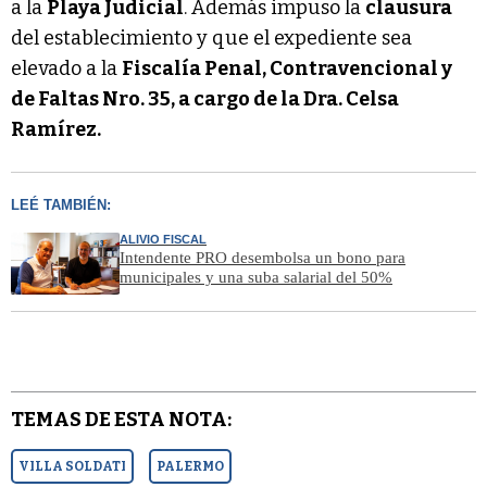
a la
Playa Judicial
. Además impuso la
clausura
del establecimiento y que el expediente sea
elevado a la
Fiscalía Penal, Contravencional y
de Faltas Nro. 35, a cargo de la Dra. Celsa
Ramírez.
LEÉ TAMBIÉN:
ALIVIO FISCAL
Intendente PRO desembolsa un bono para
municipales y una suba salarial del 50%
TEMAS DE ESTA NOTA:
VILLA SOLDATI
PALERMO