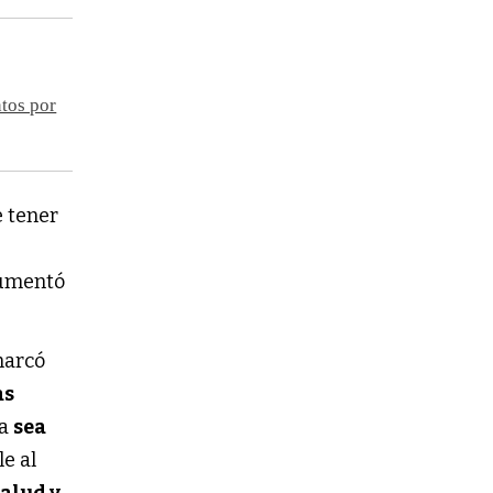
tos por
 tener
gumentó
marcó
as
ia
sea
e al