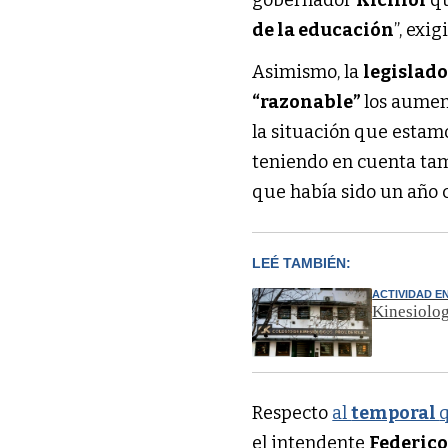
gobernador
Kicillof
q
de la educación
”, exigi
Asimismo, la
legislado
“razonable”
los aumen
la situación que estam
teniendo en cuenta ta
que había sido un año 
LEÉ TAMBIÉN:
ACTIVIDAD E
Kinesiolog
Respecto
al
temporal
el intendente
Federico