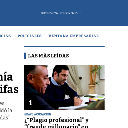
08/08/2026
- Edición Nº3600
CIAS
POLICIALES
VENTANA EMPRESARIAL
LAS MÁS LEÍDAS
hía
ifas
1
es
ldó la
GRAVE ACUSACIÓN
das”
¿“Plagio profesional” y
“fraude millonario” en