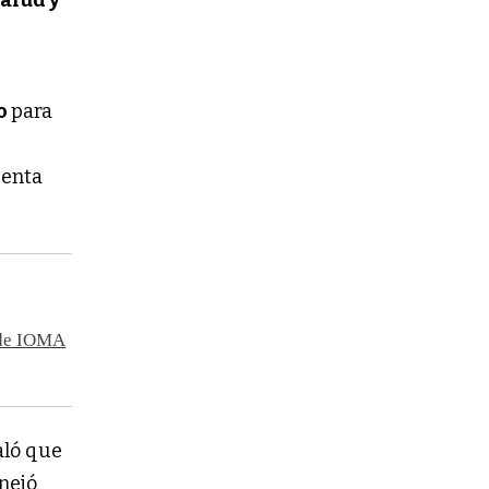
salud y
o
para
uenta
s de IOMA
aló que
anejó