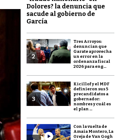
Dolores? la denuncia que
sacude al gobierno de
García
Tres Arroyos:
denuncian que
Garate aprovecha
2
un error en la
ordenanza fiscal
2026 para eng...
Kicillof y el MDF
definieron sus 5
precandidatos a
3
gobernador:
nombres y cuál es
el plan ...
Con la vuelta de
Amaia Montero, La
Oreja de Van Gogh