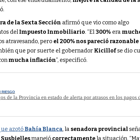
ue, con ese endeudamiento,
mejore la calidad de la 
ó.
ra de la Sexta Sección
afirmó que vio como algo
tos del
Impuesto Inmobiliario
. “El
300%
era
much
os atravesando, pero
el 200% nos pareció razonable
mbién que por suerte el gobernador
Kicillof
se dio c
con
mucha inflación
”, especificó.
N RIESGO
os de la Provincia en estado de alerta por atrasos en los pago
que azotó
Bahía Blanca
, la
senadora provincial
señ
 Susbielles
manejó
correctamente
la situación. “M