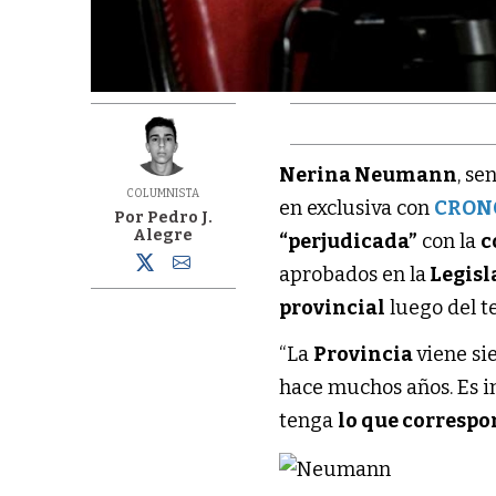
Nerina Neumann
, se
COLUMNISTA
en exclusiva con
CRON
Por Pedro J.
Alegre
“perjudicada”
con la
c
aprobados en la
Legisl
provincial
luego del 
“La
Provincia
viene s
hace muchos años. Es 
tenga
lo que corresp