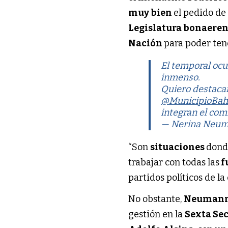
muy bien
el pedido de
Legislatura bonaere
Nación
para poder tene
El temporal ocu
inmenso.
Quiero destacar
@MunicipioBah
integran el comi
— Nerina Neu
“Son
situaciones
dond
trabajar con todas las
f
partidos políticos de l
No obstante,
Neuman
gestión en la
Sexta Se