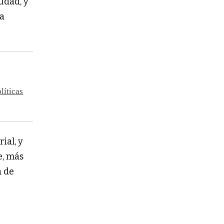
udad, y
a
líticas
ial, y
e, más
a de