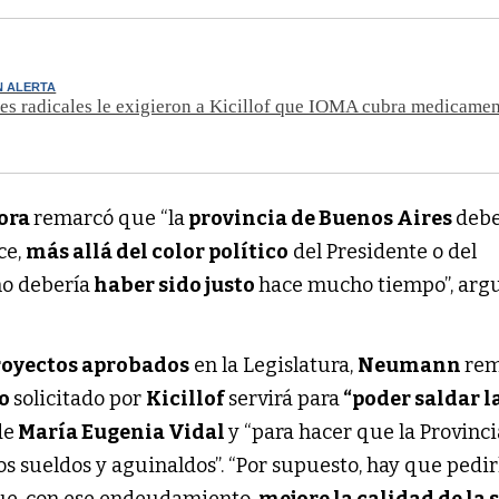
N ALERTA
es radicales le exigieron a Kicillof que IOMA cubra medicamen
ora
remarcó que “la
provincia de Buenos Aires
debe
ce,
más allá del color político
del Presidente o del
mo debería
haber sido justo
hace mucho tiempo”, ar
royectos aprobados
en la Legislatura,
Neumann
re
to
solicitado por
Kicillof
servirá para
“poder saldar l
de
María Eugenia Vidal
y “para hacer que la Provinc
s sueldos y aguinaldos”. “Por supuesto, hay que pedirl