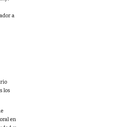
ador a
rio
s los
de
oral en