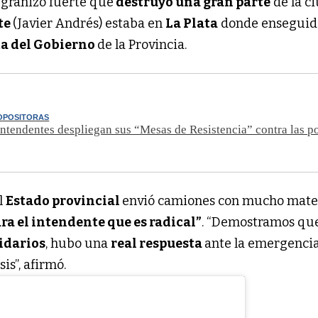
n granizo fuerte que
destruyó una gran parte
de la ci
te
(Javier Andrés) estaba en
La Plata
donde enseguid
ta del Gobierno
de la Provincia.
OPOSITORAS
 intendentes despliegan sus “Mesas de Resistencia” contra las po
l
Estado provincial
envió camiones con mucho mater
ra el intendente que es radical”
. “Demostramos qu
idarios
, hubo una
real respuesta
ante la emergenci
is”, afirmó.