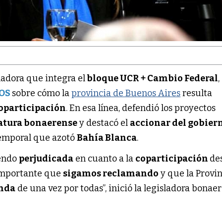
nadora que integra el
bloque UCR + Cambio Federal
OS
sobre cómo la
provincia de Buenos Aires
resulta
oparticipación
. En esa línea, defendió los proyectos
atura bonaerense
y destacó el
accionar del gobier
temporal que azotó
Bahía Blanca
.
iendo
perjudicada
en cuanto a la
coparticipación
de
importante que
sigamos reclamando
y que la Provi
onda
de una vez por todas”, inició la legisladora bonae