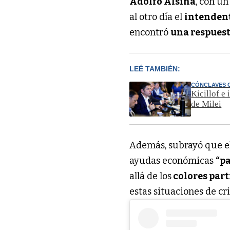
Adolfo Alsina
, con u
al otro día el
intenden
encontró
una respues
LEÉ TAMBIÉN:
CÓNCLAVES 
Kicillof e
de Milei
Además, subrayó que e
ayudas económicas
“pa
allá de los
colores part
estas situaciones de cris