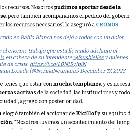
 los recursos. Nosotros
pudimos aportar desde la
nse
, pero también acompañamos el pedido del gobern
r los recursos necesarios”, le aseguró a
CRONOS
.
rrido en Bahia Blanca nos dejó a todos con un dolor
 el enorme trabajo que esta llevando adelante el
ia
en cabeza de su intendente
@fsusbielles
y quienes
te de crisis.
https://t.co/L0Nt5yJpiN
mann Losada (@NerinaNeumann)
December 17, 2023
e tenés que estar con
mucha templanza
y es necesa
uerzas activas
de la sociedad, las instituciones y todo
a ciudad”, agregó con posterioridad.
n
elogió también el accionar de
Kicillof
y su equipo 
cción
. “Nosotros tuvimos un acontecimiento del temp