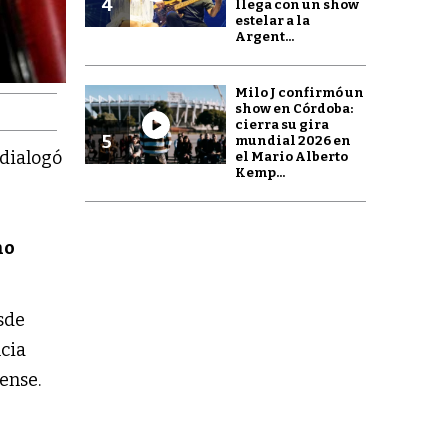
4
llega con un show
estelar a la
Argent...
Milo J confirmó un
show en Córdoba:
cierra su gira
5
mundial 2026 en
, dialogó
el Mario Alberto
Kemp...
no
sde
ncia
rense.