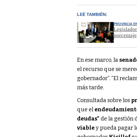
LEÉ TAMBIÉN:
PROVINCIA E
Legislador
porcentaje
En ese marco, la
senad
el recurso que se mere
gobernador”. “El recla
más tarde.
Consultada sobre los
p
que el
endeudamien
deudas”
de la gestión 
viable
y pueda pagar lo