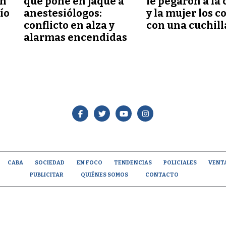
ón
que pone en jaque a
le pegaron a la 
lío
anestesiólogos:
y la mujer los c
conflicto en alza y
con una cuchill
alarmas encendidas
CABA
SOCIEDAD
EN FOCO
TENDENCIAS
POLICIALES
VENT
PUBLICITAR
QUIÉNES SOMOS
CONTACTO