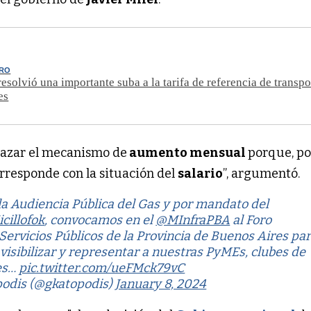
GRO
resolvió una importante suba a la tarifa de referencia de transpo
es
azar el mecanismo de
aumento mensual
porque, po
corresponde con la situación del
salario
”, argumentó.
la Audiencia Pública del Gas y por mandato del
cillofok
, convocamos en el
@MInfraPBA
al Foro
ervicios Públicos de la Provincia de Buenos Aires pa
 visibilizar y representar a nuestras PyMEs, clubes de
des…
pic.twitter.com/ueFMck79vC
podis (@gkatopodis)
January 8, 2024