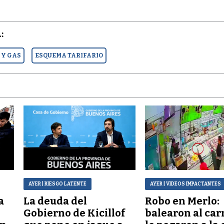
:
 Y GAS
ESQUEMA TARIFARIO
AYER
| RIESGO LATENTE
AYER
| VIDEOS IMPACTANTES
a
La deuda del
Robo en Merlo:
Gobierno de Kicillof
balearon al car