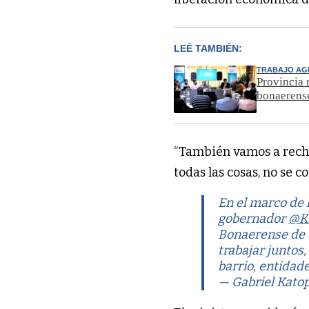
LEÉ TAMBIÉN:
TRABAJO A
Provincia 
bonaerens
“También vamos a rech
todas las cosas, no se 
En el marco de 
gobernador
@Ki
Bonaerense de S
trabajar juntos,
barrio, entida
— Gabriel Kato