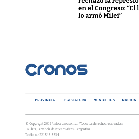
rechazó la represi
en el Congreso: “El 
lo armó Milei”
PROVINCIA
LEGISLATURA
MUNICIPIOS
NACION
© Copyright 2016 / infocronos.com.ar / Todos los derechos reservados /
La Plata, Provincia de Buenos Aires - Argentina
Teléfonos: 221 546-5634