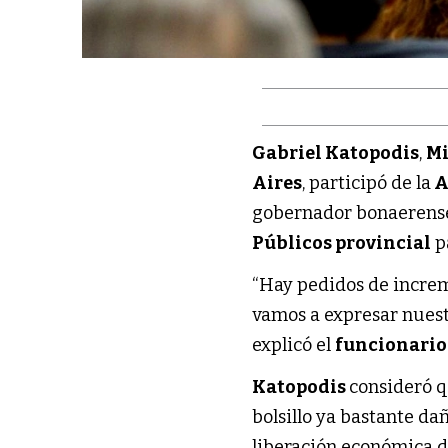
Gabriel Katopodis
,
Mi
Aires
, participó de la
A
gobernador bonaeren
Públicos provincial
p
“Hay pedidos de increm
vamos a expresar nuest
explicó el
funcionario
Katopodis
consideró q
bolsillo ya bastante da
liberación económica d