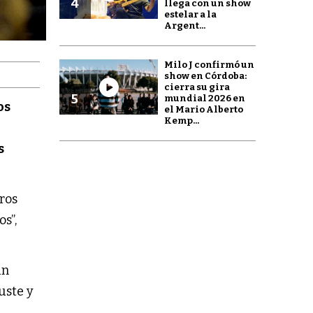
4
llega con un show
estelar a la
Argent...
Milo J confirmó un
show en Córdoba:
cierra su gira
5
mundial 2026 en
os
el Mario Alberto
Kemp...
s
ros
s”,
un
uste y