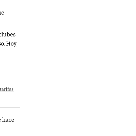
ue
 clubes
o. Hoy,
tarifas
 hace