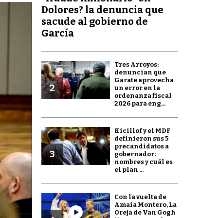
Dolores? la denuncia que
sacude al gobierno de
García
Tres Arroyos:
denuncian que
Garate aprovecha
2
un error en la
ordenanza fiscal
2026 para eng...
Kicillof y el MDF
definieron sus 5
precandidatos a
3
gobernador:
nombres y cuál es
el plan ...
Con la vuelta de
Amaia Montero, La
Oreja de Van Gogh