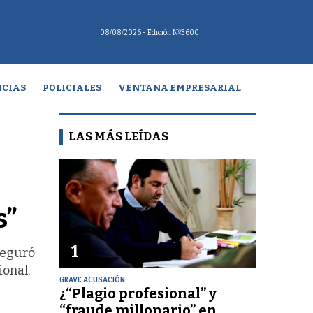
08/08/2026
- Edición Nº3600
CIAS
POLICIALES
VENTANA EMPRESARIAL
LAS MÁS LEÍDAS
s”
1
seguró
onal,
GRAVE ACUSACIÓN
¿“Plagio profesional” y
“fraude millonario” en