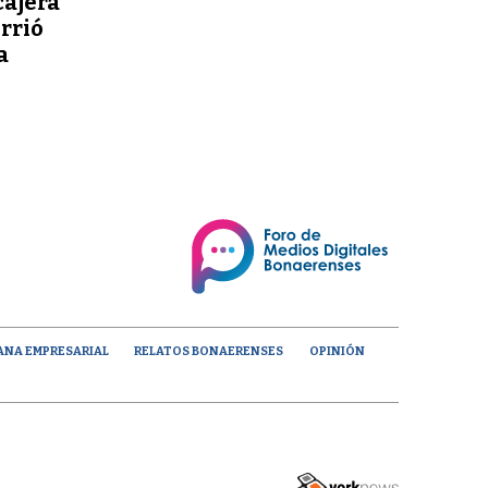
cajera
orrió
a
ANA EMPRESARIAL
RELATOS BONAERENSES
OPINIÓN