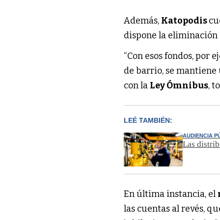
Además,
Katopodis
cu
dispone la eliminación
“Con esos fondos, por ej
de barrio, se mantiene
con la
Ley Ómnibus
, t
LEÉ TAMBIÉN:
AUDIENCIA P
Las distri
En última instancia, el
las cuentas al revés, q