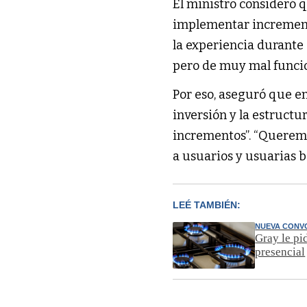
El ministro consideró q
implementar incremento
la experiencia durante
pero de muy mal funci
Por eso, aseguró que en
inversión y la estructu
incrementos”. “Queremos
a usuarios y usuarias b
LEÉ TAMBIÉN:
NUEVA CONV
Gray le pi
presencial