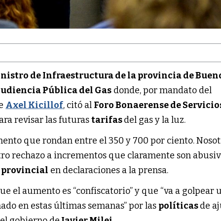
nistro de Infraestructura de la provincia de Buen
udiencia Pública del Gas
donde, por mandato del
se
Axel Kicillof
, citó al
Foro Bonaerense de Servicio
ara revisar las futuras
tarifas
del gas y la luz.
ento que rondan entre el 350 y 700 por ciento. Nosot
ro rechazo a incrementos que claramente son abusivo
 provincial
en declaraciones a la prensa.
ue el aumento es “confiscatorio” y que “va a golpear 
ñado en estas últimas semanas” por las
políticas
de aj
el gobierno de
Javier Milei
.