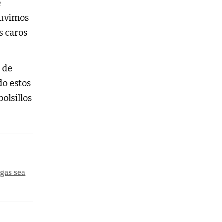
e
tuvimos
s caros
n de
o estos
olsillos
 gas sea