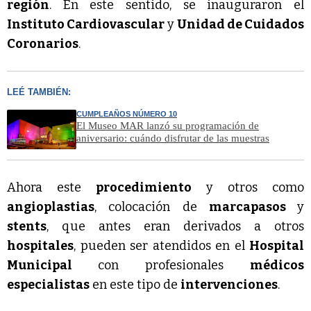
región
. En este sentido, se inauguraron el
Instituto Cardiovascular
y
Unidad de Cuidados
Coronarios
.
LEÉ TAMBIÉN:
CUMPLEAÑOS NÚMERO 10
El Museo MAR lanzó su programación de
aniversario: cuándo disfrutar de las muestras
Ahora este
procedimiento
y otros como
angioplastias
, colocación de
marcapasos
y
stents
, que antes eran derivados a otros
hospitales
, pueden ser atendidos en el
Hospital
Municipal
con profesionales
médicos
especialistas
en este tipo de
intervenciones
.