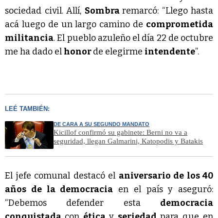
sociedad civil. Allí,
Sombra
remarcó: “Llego hasta
acá luego de un largo camino de
comprometida
militancia
. El pueblo azuleño el día 22 de octubre
me ha dado el
honor
de elegirme
intendente
”.
LEÉ TAMBIÉN:
DE CARA A SU SEGUNDO MANDATO
Kicillof confirmó su gabinete: Berni no va a
seguridad, llegan Galmarini, Katopodis y Batakis
El jefe comunal destacó el
aniversario de los 40
años de la democracia
en el país y aseguró:
“Debemos defender esta
democracia
conquistada
con
ética
y
seriedad
para que en