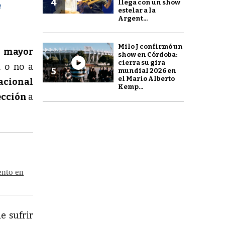
4
llega con un show
n
estelar a la
Argent...
Milo J confirmó un
n mayor
show en Córdoba:
cierra su gira
a o no a
5
mundial 2026 en
el Mario Alberto
acional
Kemp...
ección
a
ento en
e sufrir