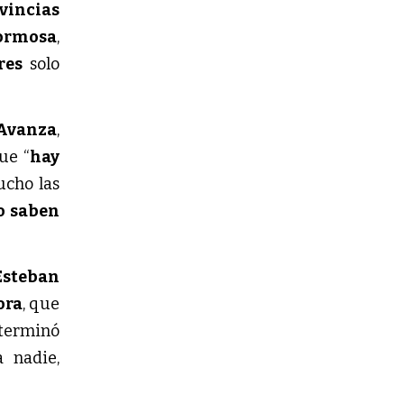
vincias
ormosa
,
res
solo
 Avanza
,
ue “
hay
ucho las
o saben
Esteban
ora
, que
 terminó
 nadie,