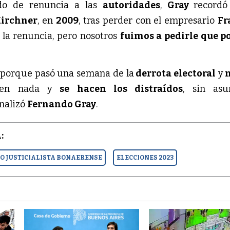
do de renuncia a las
autoridades
,
Gray
recordó
Kirchner
, en
2009
, tras perder con el empresario
Fr
ó la renuncia, pero nosotros
fuimos a pedirle que p
s porque pasó una semana de la
derrota electoral
y
n
cen nada y
se hacen los distraídos
, sin asu
finalizó
Fernando Gray
.
:
O JUSTICIALISTA BONAERENSE
ELECCIONES 2023