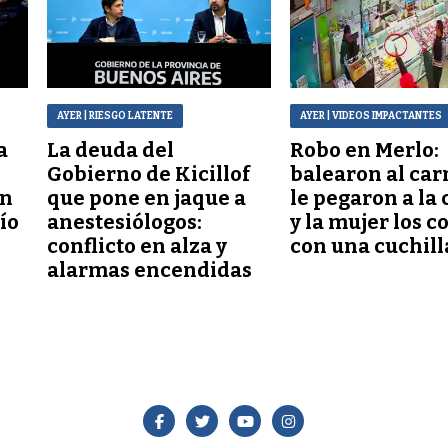
AYER
| RIESGO LATENTE
AYER
| VIDEOS IMPACTANTES
a
La deuda del
Robo en Merlo:
Gobierno de Kicillof
balearon al car
ón
que pone en jaque a
le pegaron a la 
lío
anestesiólogos:
y la mujer los c
conflicto en alza y
con una cuchill
alarmas encendidas