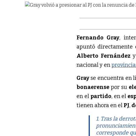
Fernando Gray
, int
apuntó directamente 
Alberto Fernández
nacional y en
provincia
Gray
se encuentra en l
bonaerense
por su
el
en el
partido
, en el
es
tienen ahora en el
PJ
,
d
1. Tras la derro
pronunciamiento
corresponde que