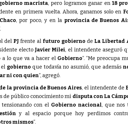
obierno macrista
, pero logramos ganar en
18 pro
dente en primera vuelta. Ahora, ganamos solo en
F
Chaco
, por poco, y en la
provincia de Buenos Ai
.
ol del
PJ
frente al
futuro gobierno
de
La Libertad
sidente electo
Javier Milei
, el intendente aseguró q
o
a lo que va a hacer el
Gobierno
”. “Me preocupa m
 el
gobierno
que todavía no asumió, que además
n
car ni con quien
”, agregó.
 de la provincia de Buenos Aires
, el intendente de
Es de público conocimiento mi
disputa con La Cámp
o tensionando con el
Gobierno nacional
, que nos
gestión
y al espacio porque hoy perdimos contra
otros mismos
”.