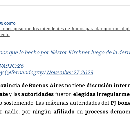
UN COSTO
iones pusieron los intendentes de Juntos para dar quórum al p
ento
nos que lo hecho por Néstor Kirchner luego de la derr
rjWA92CrZ6
ay (@fernandogray)
November 27, 2023
rovincia de Buenos Aires
no tiene
discusión inter
ate
y las
autoridades
fueron
elegidas irregularm
o sosteniendo. Las máximas autoridades del
PJ bon
or nadie, por ningún
afiliado
en
procesos democr