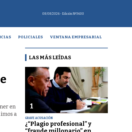
08/08/2026
- Edición Nº3600
CIAS
POLICIALES
VENTANA EMPRESARIAL
LAS MÁS LEÍDAS
de
1
hner en
uimos a
GRAVE ACUSACIÓN
¿“Plagio profesional” y
“fraude millonario” en