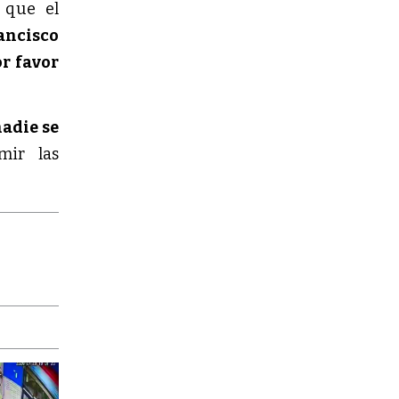
 que el
ancisco
or favor
adie se
mir las