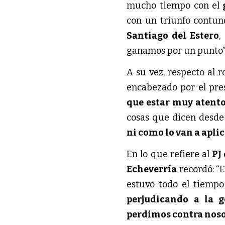
mucho tiempo con el
g
con un triunfo contun
Santiago del Estero
,
ganamos por un punto”
A su vez, respecto al r
encabezado por el pre
que estar muy atent
cosas que dicen desde
ni como lo van a apli
En lo que refiere al
PJ
Echeverría
recordó: “
estuvo todo el tiemp
perjudicando a la 
perdimos contra nos