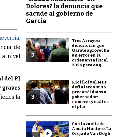
Dolores? la denuncia que
sacude al gobierno de
García
everría
,
Tres Arroyos:
denuncian que
uncia de
Garate aprovecha
2
un error en la
 a nivel
ordenanza fiscal
2026 para eng...
 del PJ
Kicillof y el MDF
 graves
definieron sus 5
precandidatos a
ienes la
3
gobernador:
nombres y cuál es
el plan ...
Con la vuelta de
Amaia Montero, La
Oreja de Van Gogh