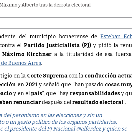
endente del municipio bonaerense de
Esteban Ech
contra el
Partido Justicialista (PJ)
y pidió la ren
y
Máximo Kirchner
a la titularidad de esa fuerza
 de Buenos Aires
.
itigio en la
Corte Suprema
con la
conducción actual
ección en 2021
y señaló que “han pasado
cosas muy
pacio
y en el
país
”, que “hay
responsabilidades
y qu
eben renunciar
después del
resultado electoral
”.
ta del peronismo en las elecciones y sin un
 o un gesto político de los órganos partidarios,
 el presidente del PJ Nacional
@alferdez
y quien se