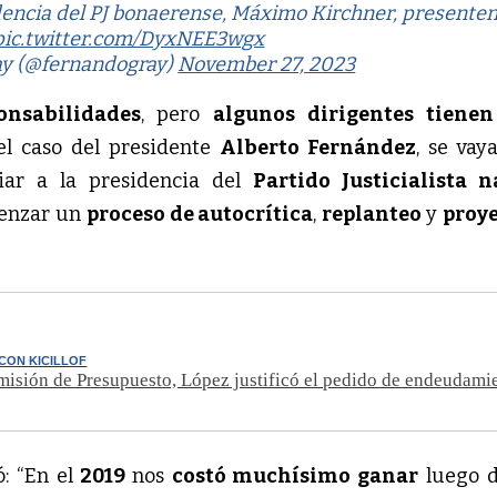
dencia del PJ bonaerense, Máximo Kirchner, presente
pic.twitter.com/DyxNEE3wgx
ay (@fernandogray)
November 27, 2023
onsabilidades
, pero
algunos dirigentes tiene
 el caso del presidente
Alberto Fernández
, se vay
iar a la presidencia del
Partido Justicialista n
enzar un
proceso de autocrítica
,
replanteo
y
proy
 CON KICILLOF
misión de Presupuesto, López justificó el pedido de endeudami
ó: “En el
2019
nos
costó muchísimo ganar
luego d