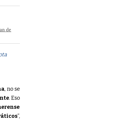
lan de
ota
na
, no se
ente
. Eso
aerense
áticos
”,