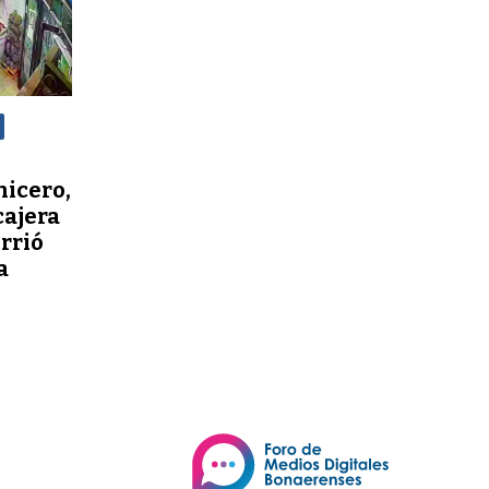
nicero,
cajera
orrió
a