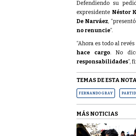
Defendiendo su pedi
expresidente
Néstor 
De Narváez
, “present
no renuncie
”.
“Ahora es todo al revé
hace cargo
. No di
responsabilidades
”, 
TEMAS DE ESTA NOTA
FERNANDO GRAY
PARTID
MÁS NOTICIAS