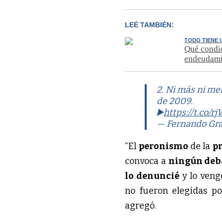
LEÉ TAMBIÉN:
TODO TIENE 
Qué condic
endeudami
2. Ni más ni me
de 2009.
▶️
https://t.co/
— Fernando Gr
“El
peronismo
de la
p
convoca a
ningún deb
lo denuncié
y lo veng
no fueron elegidas p
agregó.