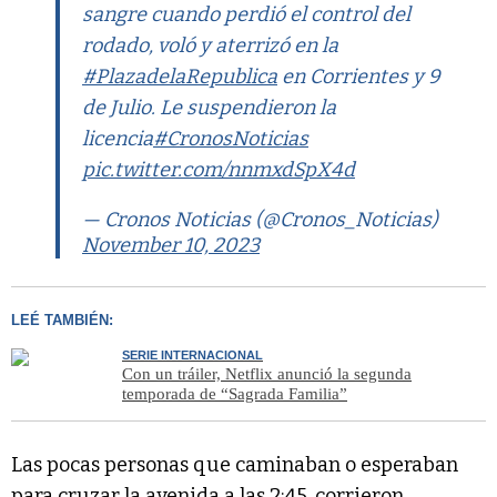
sangre cuando perdió el control del
rodado, voló y aterrizó en la
#PlazadelaRepublica
en Corrientes y 9
de Julio. Le suspendieron la
licencia
#CronosNoticias
pic.twitter.com/nnmxdSpX4d
— Cronos Noticias (@Cronos_Noticias)
November 10, 2023
LEÉ TAMBIÉN:
SERIE INTERNACIONAL
Con un tráiler, Netflix anunció la segunda
temporada de “Sagrada Familia”
Las pocas personas que caminaban o esperaban
para cruzar la avenida a las 2:45, corrieron