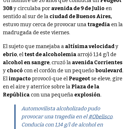
Un hombre de 26 años que conducía un
Peugeot
308
y circulaba por
avenida de 9 de Julio
en
sentido al sur de la
ciudad de Buenos Aires,
estuvo muy cerca de provocar una
tragedia
en la
madrugada de este viernes.
El sujeto que manejaba a
altísima velocidad
y
ebrio
, el
test de alcoholemia
arrojó 1,14 g/l de
alcohol en sangre
, cruzó la
avenida Corrientes
y
chocó
con el cordón de un pequeño
boulevard
.
El
impacto
provocó que el
Peugeot
se eleve, gire
en el aire y aterrice sobre la
Plaza de la
República
con una pequeña
explosión
.
Automovilista alcoholizado pudo
provocar una tragedia en el
#Obelisco
.
Conducía con 1,14 g/l de alcohol en