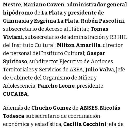
Mestre
;
Mariano Cowen
, a
dministrador general
hipódromo
de
La Plata
y
presidente de
Gimnasia y Esgrima La Plata
.
Rubén Pascolini
,
subsecretario de Acceso al Hábitat;
Tomas
Viviani
, subsecretario de administración y RR.HH.
del Instituto Cultural;
Milton Amarilla
, director
de personal del Instituto Cultural;
Gaspar
Spiritoso
, subdirector Ejecutivo de Acciones
Territoriales y Servicios de ARBA;
Julio Valv
a, jefe
de Gabinete del Organismo de Niñez y
Adolescencia;
Pancho Leone
, presidente
CUCAIBA
.
Además de
Chucho Gomez
de
ANSES
,
Nicolás
Todesca
subsecretario de coordinación
económica y estadística,
Cecilia Cecchini
jefa de