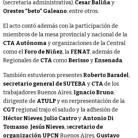
(secretaria administrativa),
Cesar Baliña
y
Orestes “beto” Galeano
, entre otros.
El acto contó además con la participación de
miembros de la mesa provincial y nacional de la
CTA Autónoma
y organizaciones de la Central
como el
Foro de Niñez
, la
FENAT
, además de
Regionales de
CTA
como
Berisso
y
Ensenada
.
También estuvieron presentes
Roberto Baradel
,
secretario general de SUTEBA
y
CTA
de los
trabajadores Buenos Aires;
Ignacio Bruno
,
dirigente de
ATULP
y en rerpresentación de la
CGT
regional trajo el saludo y la adhesión de
Héctor Nieves
,
Julio Castro
y
Antonio Di
Tomasso
.
Jesús Nieves
, s
ecretario de
organización
UPCN
Buenos Aires,
Gustavo