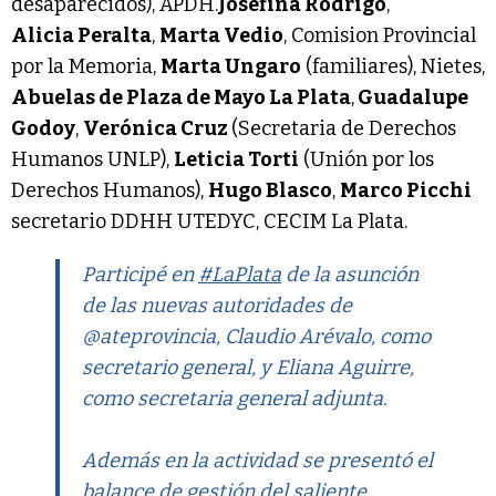
desaparecidos), APDH.
Josefina Rodrigo
,
Alicia Peralta
,
Marta Vedio
, Comision Provincial
por la Memoria,
Marta Ungaro
(familiares), Nietes,
Abuelas de Plaza de Mayo La Plata
,
Guadalupe
Godoy
,
Verónica Cruz
(Secretaria de Derechos
Humanos UNLP),
Leticia Torti
(Unión por los
Derechos Humanos),
Hugo Blasco
,
Marco Picchi
secretario DDHH UTEDYC, CECIM La Plata.
Participé en
#LaPlata
de la asunción
de las nuevas autoridades de
@ateprovincia, Claudio Arévalo, como
secretario general, y Eliana Aguirre,
como secretaria general adjunta.
Además en la actividad se presentó el
balance de gestión del saliente