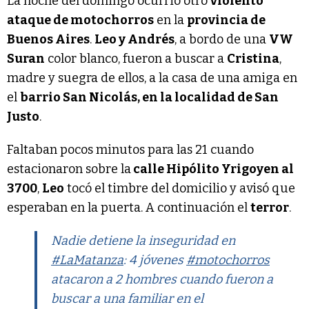
La noche del domingo ocurrió otro
violento
ataque de motochorros
en la
provincia de
Buenos Aires
.
Leo y Andrés
, a bordo de una
VW
Suran
color blanco, fueron a buscar a
Cristina
,
madre y suegra de ellos, a la casa de una amiga en
el
barrio San Nicolás, en la localidad de San
Justo
.
Faltaban pocos minutos para las 21 cuando
estacionaron sobre la
calle Hipólito Yrigoyen al
3700
,
Leo
tocó el timbre del domicilio y avisó que
esperaban en la puerta. A continuación el
terror
.
Nadie detiene la inseguridad en
#LaMatanza
: 4 jóvenes
#motochorros
atacaron a 2 hombres cuando fueron a
buscar a una familiar en el