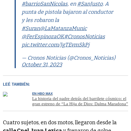
#barrioSanNicolas
, en
#SanJusto
. A
punta de pistola bajaron al conductor
y les robaron la
#Suran
@LaMatanzaMunic
@FerEspinozaOK
#CronosNoticias
pic.twitter.com/JgTEvmSkPj
— Cronos Noticias (@Cronos_Noticias)
October 31, 2023
LEÉ TAMBIÉN:
EN HBO MAX
La historia del padre detrás del barrilete cósmico: el
gran estreno de “La Hija de Dios: Dalma Maradona”
Cuatro sujetos, en dos motos, llegaron desde la
calle Cnel. Juan Lezica
y frenaron de golpe