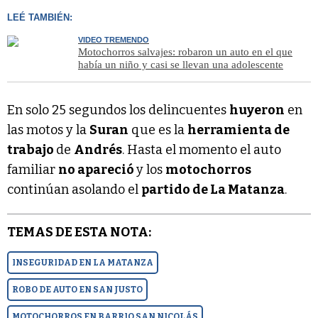
LEÉ TAMBIÉN:
VIDEO TREMENDO
Motochorros salvajes: robaron un auto en el que
había un niño y casi se llevan una adolescente
En solo 25 segundos los delincuentes
huyeron
en
las motos y la
Suran
que es la
herramienta de
trabajo
de
Andrés
. Hasta el momento el auto
familiar
no apareció
y los
motochorros
continúan asolando el
partido de La Matanza
.
TEMAS DE ESTA NOTA:
INSEGURIDAD EN LA MATANZA
ROBO DE AUTO EN SAN JUSTO
MOTOCHORROS EN BARRIO SAN NICOLÁS