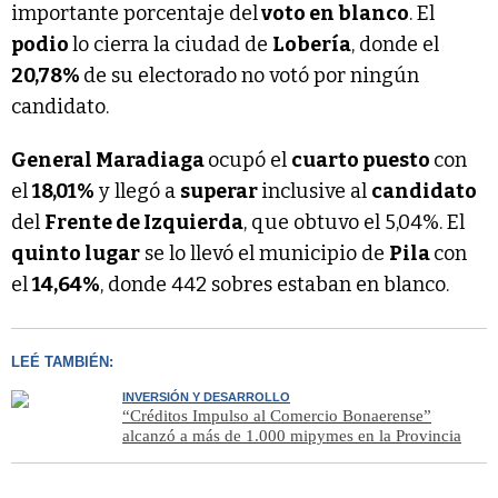
importante porcentaje del
voto en blanco
. El
podio
lo cierra la ciudad de
Lobería
, donde el
20,78%
de su electorado no votó por ningún
candidato.
General Maradiaga
ocupó el
cuarto puesto
con
el
18,01%
y llegó a
superar
inclusive al
candidato
del
Frente de Izquierda
, que obtuvo el 5,04%. El
quinto lugar
se lo llevó el municipio de
Pila
con
el
14,64%
, donde 442 sobres estaban en blanco.
LEÉ TAMBIÉN:
INVERSIÓN Y DESARROLLO
“Créditos Impulso al Comercio Bonaerense”
alcanzó a más de 1.000 mipymes en la Provincia