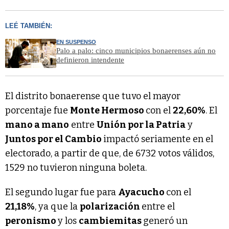
LEÉ TAMBIÉN:
EN SUSPENSO
Palo a palo: cinco municipios bonaerenses aún no
definieron intendente
El distrito bonaerense que tuvo el mayor
porcentaje fue
Monte Hermoso
con el
22,60%
. El
mano a mano
entre
Unión por la Patria
y
Juntos por el Cambio
impactó seriamente en el
electorado, a partir de que, de 6732 votos válidos,
1529 no tuvieron ninguna boleta.
El segundo lugar fue para
Ayacucho
con el
21,18%
, ya que la
polarización
entre el
peronismo
y los
cambiemitas
generó un