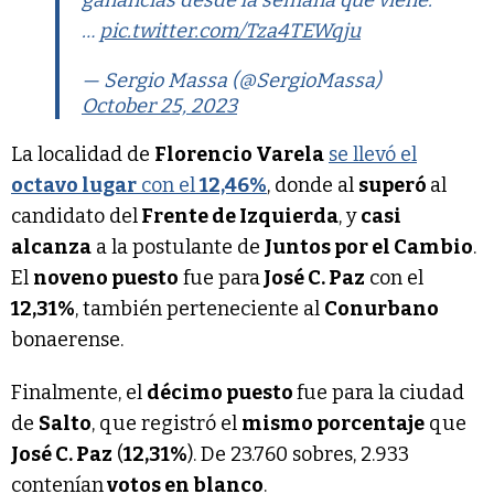
…
pic.twitter.com/Tza4TEWqju
— Sergio Massa (@SergioMassa)
October 25, 2023
La localidad de
Florencio Varela
se llevó el
octavo lugar
con el
12,46%
, donde al
superó
al
candidato del
Frente de Izquierda
, y
casi
alcanza
a la postulante de
Juntos por el Cambio
.
El
noveno puesto
fue para
José C. Paz
con el
12,31%
, también perteneciente al
Conurbano
bonaerense.
Finalmente, el
décimo puesto
fue para la ciudad
de
Salto
, que registró el
mismo porcentaje
que
José C. Paz
(
12,31%
). De 23.760 sobres, 2.933
contenían
votos en blanco
.