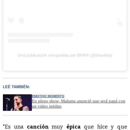
Una publicación compartida por BHAVI (@bhaviboi)
LEÉ TAMBIÉN:
EMOTIVO MOMENTO
En pleno show, Maluma anunció que será papá con
un video inédito
"Es una
canción
muy
épica
que hice y que