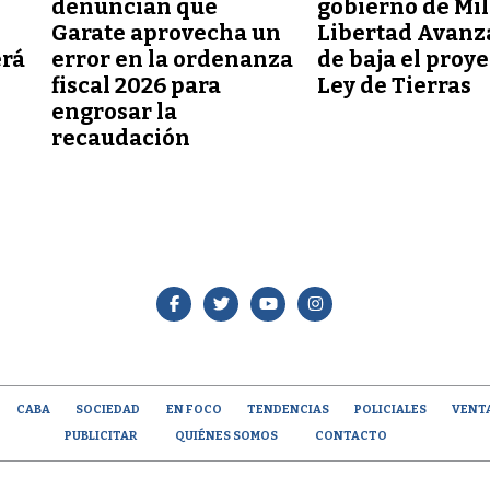
denuncian que
gobierno de Mil
Garate aprovecha un
Libertad Avanz
erá
error en la ordenanza
de baja el proy
fiscal 2026 para
Ley de Tierras
engrosar la
recaudación
CABA
SOCIEDAD
EN FOCO
TENDENCIAS
POLICIALES
VENT
PUBLICITAR
QUIÉNES SOMOS
CONTACTO