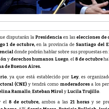
que disputarán la
Presidencia
en las
elecciones de 
o 1 de octubre,
en la provincia de
Santiago del 
encial
donde podrán hablar sobre sus propuestas en
ión
y
derechos humanos
.
Luego
, el
8 de octubre
ha
 de Buenos Aires.
rio
, ya que está establecido por
Ley
, es organizad
ctoral (CNE)
y tendrá como
moderadores
a los pe
elina Ramallo
,
Esteban Mirol
y
Lucila Trujillo
.
y el
8 de octubre,
ambos a las
21 horas
y se pr