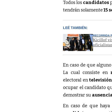
Todos los
candidatos
tendrán solamente
15 
LEÉ TAMBIÉN:
RECORRIDA P
Kicillof v
oficialista
En caso de que alguno
La cual consiste en
electoral en
televisión
ocupar el candidato q
demostrar su
ausenci
En caso de que haya 