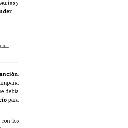
sarios
y
onder
.
ipios
anción
.
ampaña
que debía
cío
para
con los