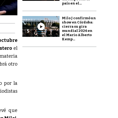
país en el...
Milo J confirmó un
show en Córdoba:
cierra su gira
5
mundial 2026 en
el Mario Alberto
Kemp...
octubre
Estero
el
 materia
brá otro
o por la
riodistas
evé que