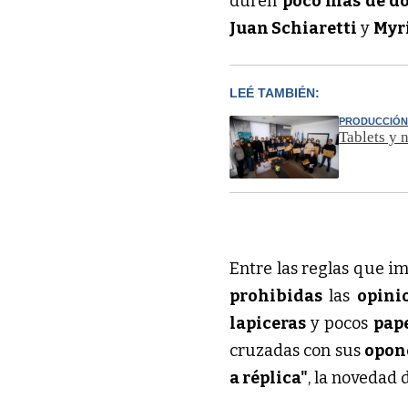
duren
poco más de do
Juan Schiaretti
y
Myr
LEÉ TAMBIÉN:
PRODUCCIÓN
Tablets y 
Entre las reglas que i
prohibidas
las
opini
lapiceras
y pocos
pap
cruzadas con sus
opon
a réplica"
, la novedad 