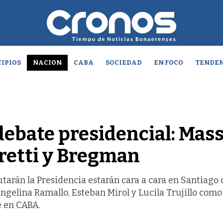
IPIOS
NACION
CABA
SOCIEDAD
EN FOCO
TENDEN
debate presidencial: Mass
aretti y Bregman
tarán la Presidencia estarán cara a cara en Santiago 
vangelina Ramallo, Esteban Mirol y Lucila Trujillo como
e en CABA.