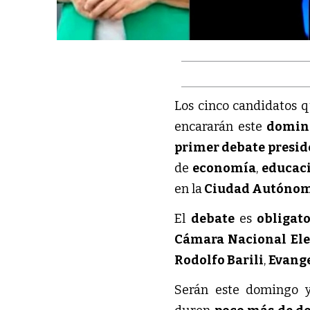
Los cinco candidatos 
encararán este
doming
primer debate presid
de
economía
,
educac
en la
Ciudad Autónoma
El
debate
es
obligato
Cámara Nacional Ele
Rodolfo Barili
,
Evang
Serán este domingo 