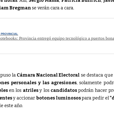
s horas
. Allí,
Sergio Massa
,
Patricia Bullrich
,
Javi
iam Bregman
se verán cara a cara.
 PROVINCIAL
notebooks: Provincia entregó equipo tecnológico a puertos bon
mpuso la
Cámara Nacional Electoral
se destaca que
ones personales y las agresiones
, solamente pod
eles
en los
atriles
y los
candidatos
podrán hacer p
entes
y accionar
botones luminosos
para pedir el
"
de este año.