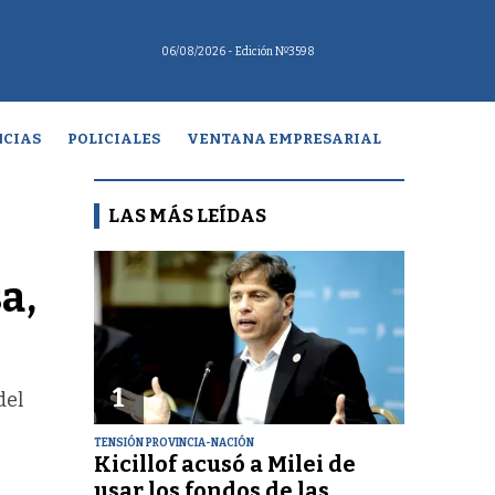
06/08/2026
- Edición Nº3598
CIAS
POLICIALES
VENTANA EMPRESARIAL
LAS MÁS LEÍDAS
a,
1
del
TENSIÓN PROVINCIA-NACIÓN
Kicillof acusó a Milei de
usar los fondos de las