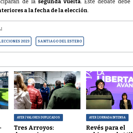
ciparán de la
segunda vuelta
. Este debate debe
nteriores a la fecha de la elección
.
:
LECCIONES 2023
SANTIAGO DEL ESTERO
AYER
| VALORES DUPLICADOS
AYER
| JORNADA INTENSA
–
Tres Arroyos:
Revés para el