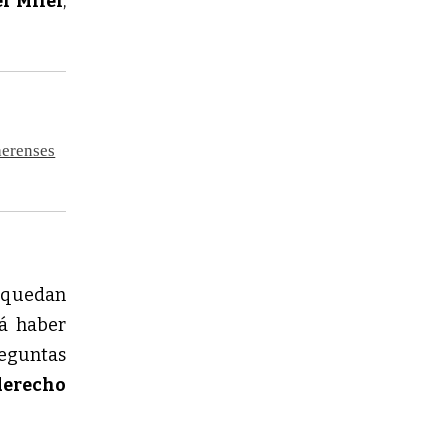
er Milei
,
aerenses
 quedan
rá haber
reguntas
derecho