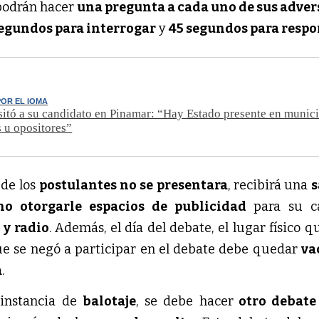
podrán hacer
una pregunta a cada uno de sus adver
segundos para interrogar
y
45 segundos para resp
OR EL IOMA
isitó a su candidato en Pinamar: “Hay Estado presente en munic
s u opositores”
 de los
postulantes no se
presentara
, recibirá una
s
no otorgarle espacios de publicidad
para su c
 y radio
. Además, el día del debate, el lugar físico 
ue se negó a participar en el debate debe quedar
va
a
.
instancia de
balotaje
, se debe hacer
otro debate