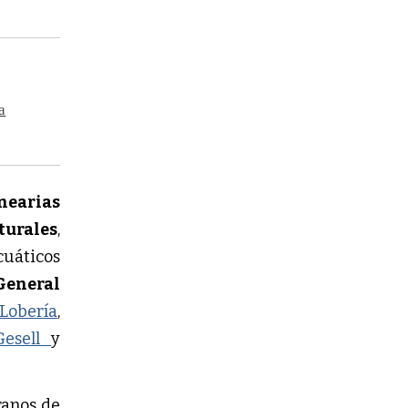
a
nearias
turales
,
uáticos
General
Lobería
,
Gesell
y
ranos de