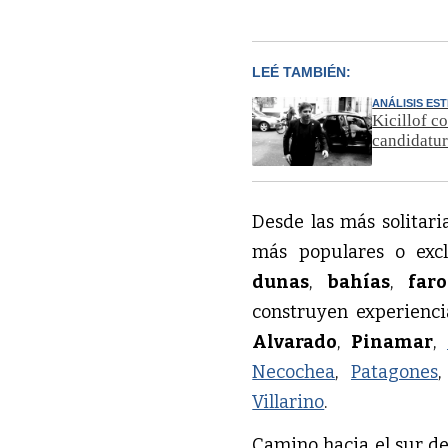
LEÉ TAMBIÉN:
ANÁLISIS ES
Kicillof co
candidatu
Desde las más solitari
más populares o excl
dunas
,
bahías
,
faro
construyen experienc
Alvarado
,
Pinamar
,
Necochea
,
Patagones
Villarino
.
Camino hacia el sur de