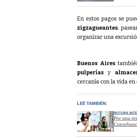
En estos pagos se pued
zigzagueantes
, pase
organizar una excursi
Buenos Aires
tambié
pulperías
y
almace
cercanía con la vida en
LEÉ TAMBIÉN:
ROTURA INT
Por una re
Conurban