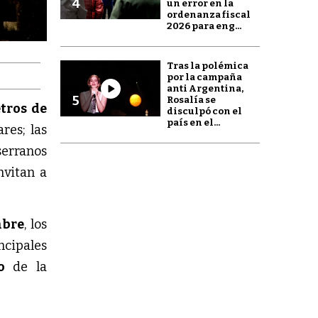
4
un error en la
ordenanza fiscal
2026 para eng...
Tras la polémica
por la campaña
anti Argentina,
5
Rosalía se
tros de
disculpó con el
país en el...
res; las
serranos
nvitan a
mbre
, los
cipales
mo
de la