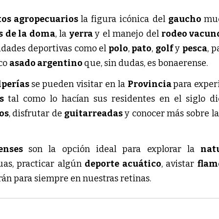
tos agropecuarios
la figura icónica del
gaucho
mue
s de la doma
, la
yerra
y el manejo del
rodeo vacun
idades deportivas como el
polo
,
pato
,
golf
y
pesca
, 
ico
asado argentino
que, sin dudas, es bonaerense.
lperías
se pueden visitar en la
Provincia
para expe
as
tal como lo hacían sus residentes en el siglo di
los
, disfrutar de
guitarreadas
y conocer más sobre la
renses
son la opción ideal para explorar la
nat
uas, practicar algún
deporte acuático
, avistar
fla
rán para siempre en nuestras retinas.