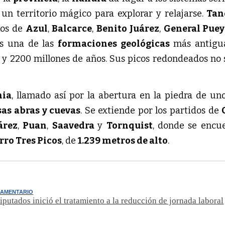
, un territorio mágico para explorar y relajarse.
Tan
dos de
Azul
,
Balcarce
,
Benito Juárez
,
General Pue
Es una de las
formaciones geológicas
más antigua
0 y 2200 millones de años. Sus picos redondeados no
nia
, llamado así por la abertura en la piedra de un
as abras y cuevas
. Se extiende por los partidos de
árez
,
Puan
,
Saavedra
y
Tornquist
, donde se encu
rro Tres Picos
, de
1.239 metros de alto
.
LAMENTARIO
iputados inició el tratamiento a la reducción de jornada laboral