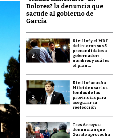
Dolores? la denuncia que
sacude al gobierno de
García
Kicillof y el MDF
definieron sus 5
precandidatos a
2
gobernador:
nombres y cuál es
el plan ...
Kicillof acusó a
Milei de usar los
fondos de las
3
provincias para
asegurar su
reelección
Tres Arroyos:
denuncian que
Garate aprovecha