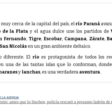
muy cerca de la capital del país, el
río Paraná
avan
 de la Plata
y el agua dulce une los partidos de
V
n Fernando
,
Tigre
,
Escobar
,
Campana
,
Zárate
,
B
San Nicolás
en un gran ambiente deltaico.
 diferente. El
río
es protagonista de todos los re
en una de las tantas islas que lo conforman, donde
maranes
y
lanchas
, es una verdadera
aventura
.
 LA JUSTICIA
ento: antes que lo linchen, policía rescató a presunto ladrón de