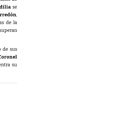
dilia
se
yrredón
,
s de la
 superan
o de sus
Coronel
entra su