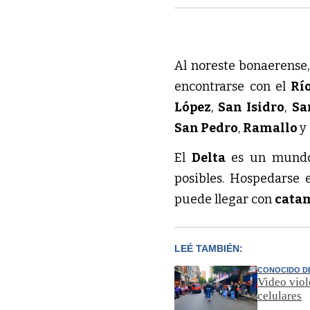
Al noreste bonaerense, 
encontrarse con el
Río
López
,
San Isidro
,
Sa
San Pedro
,
Ramallo
y
El
Delta
es un mundo
posibles. Hospedarse 
puede llegar con
cata
LEÉ TAMBIÉN:
CONOCIDO DE
Video viol
celulares