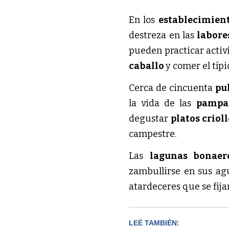
En los
establecimien
destreza en las
labore
pueden practicar activ
caballo
y comer el típ
Cerca de cincuenta
pu
la vida de las
pamp
degustar
platos criol
campestre.
Las
lagunas bonae
zambullirse en sus ag
atardeceres que se fija
LEÉ TAMBIÉN: