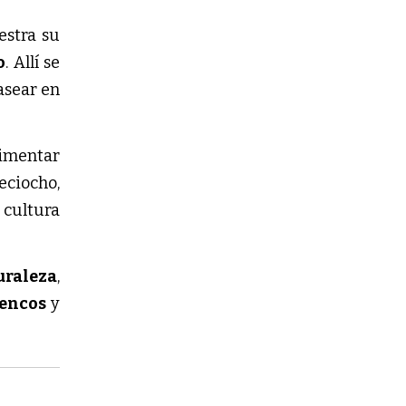
stra su
o
. Allí se
pasear en
rimentar
eciocho,
 cultura
uraleza
,
mencos
y