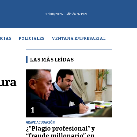
07/08/2026
- Edición Nº3599
CIAS
POLICIALES
VENTANA EMPRESARIAL
LAS MÁS LEÍDAS
ura
1
GRAVE ACUSACIÓN
¿“Plagio profesional” y
“fraude millonario” en