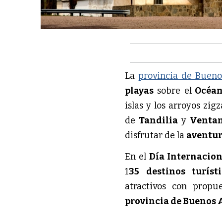
La
provincia de Bueno
playas
sobre el
Océan
islas y los arroyos zi
de
Tandilia
y
Ventan
disfrutar de la
aventu
En el
Día Internacion
1
35 destinos turís
atractivos con propu
provincia de Buenos 