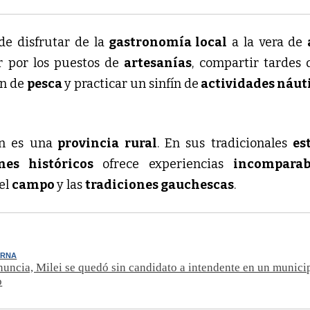
e disfrutar de la
gastronomía local
a la vera de
ar por los puestos de
artesanías
, compartir tardes 
ón de
pesca
y practicar un sinfín de
actividades náut
n es una
provincia rural
. En sus tradicionales
es
nes históricos
ofrece experiencias
incomparab
 el
campo
y las
tradiciones gauchescas
.
ERNA
nuncia, Milei se quedó sin candidato a intendente en un munici
o