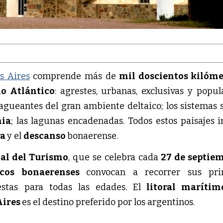
s Aires
comprende más de
mil doscientos kilóme
o Atlántico
: agrestes, urbanas, exclusivas y popula
gzagueantes del gran ambiente deltaico; los sistemas 
ia
; las lagunas encadenadas. Todos estos paisajes i
ra
y el
descanso
bonaerense.
al del Turismo
, que se celebra cada
27 de septie
ticos bonaerenses
convocan a recorrer sus prin
estas para todas las edades. El
litoral maríti
Aires
es el destino preferido por los argentinos.