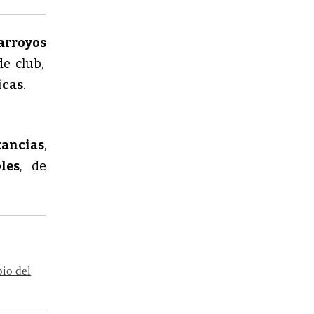
arroyos
de club,
icas
.
tancias
,
les
, de
pio del