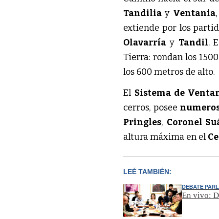
Tandilia
y
Ventania
extiende por los parti
Olavarría
y
Tandil
. 
Tierra: rondan los 150
los 600 metros de alto.
El
Sistema de Venta
cerros, posee
numeros
Pringles
,
Coronel Su
altura máxima en el
Ce
LEÉ TAMBIÉN:
DEBATE PAR
En vivo: D