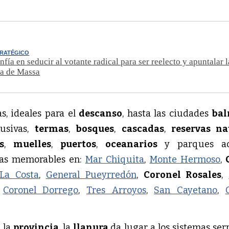
TRATÉGICO
nfía en seducir al votante radical para ser reelecto y apuntalar l
ra de Massa
as, ideales para el
descanso
, hasta las ciudades
bal
usivas,
termas
,
bosques
,
cascadas
,
reservas na
s
,
muelles
,
puertos
,
oceanarios
y parques ac
ias memorables en:
Mar Chiquita
,
Monte Hermoso
,
La Costa
,
General Pueyrredón
,
Coronel Rosales
,
,
Coronel Dorrego
,
Tres Arroyos
,
San Cayetano
,
 la
provincia
, la
llanura
da lugar a los sistemas ser