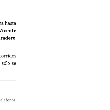
za hasta
icente
aradero
,
corridos
 sólo se
 teléfonos