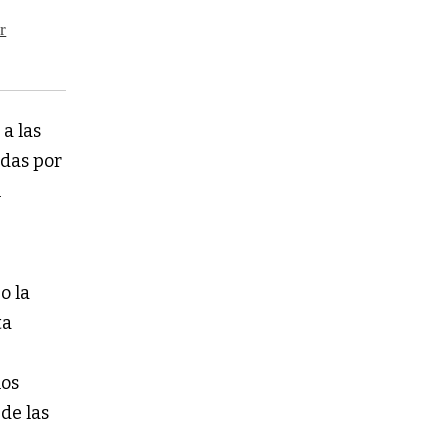
r
a las
das por
n
o la
ta
los
de las