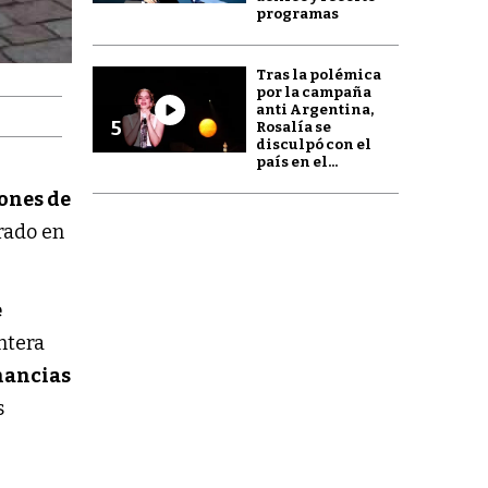
programas
Tras la polémica
por la campaña
anti Argentina,
5
Rosalía se
disculpó con el
país en el...
ones de
rado en
e
ntera
nancias
s