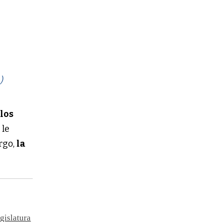
)
 los
 le
rgo,
la
gislatura