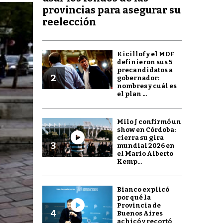
provincias para asegurar su
reelección
Kicillof y el MDF
definieron sus 5
precandidatos a
2
gobernador:
nombres y cuál es
el plan ...
Milo J confirmó un
show en Córdoba:
cierra su gira
3
mundial 2026 en
el Mario Alberto
Kemp...
Bianco explicó
por qué la
Provincia de
4
Buenos Aires
achicó y recortó