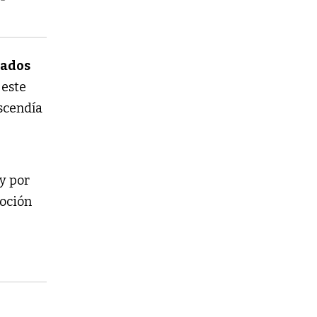
ados
 este
scendía
 y por
moción