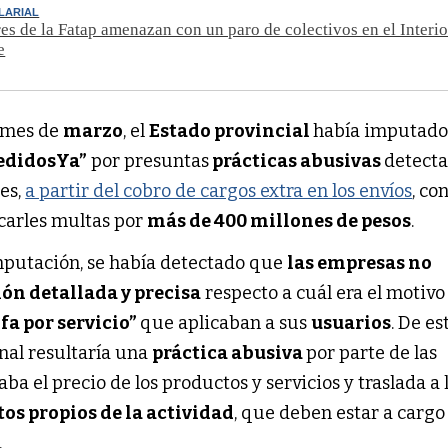
LARIAL
es de la Fatap amenazan con un paro de colectivos en el Interio
e
l mes de
marzo
, el
Estado provincial
había imputado 
edidosYa”
por presuntas
prácticas abusivas
detecta
es,
a partir del cobro de cargos extra en los envíos
, co
carles multas por
más de 400 millones de pesos
.
putación, se había detectado que
las empresas no
n detallada y precisa
respecto a cuál era el motivo 
fa por servicio”
que aplicaban a sus
usuarios
. De es
nal resultaría una
práctica abusiva
por parte de las
 el precio de los productos y servicios y traslada a 
tos propios de la actividad
, que deben estar a cargo 
.