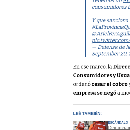
Tenemos un
#E
consumidores 
Y que sanciona 
#LaProvincia
@ArielFerAguil
pic.twitter.co
— Defensa de l
September 20, 
En ese marco, la
Direcc
Consumidores y Usua
ordenó
cesar el cobro
empresa se negó
a mod
LEÉ TAMBIÉN:
ESCÁNDALO
Denuncian 