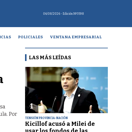
06/08/2026
- Edición Nº3598
CIAS
POLICIALES
VENTANA EMPRESARIAL
LAS MÁS LEÍDAS
a
1
esa
la. Por
TENSIÓN PROVINCIA-NACIÓN
Kicillof acusó a Milei de
usar los fondos de las