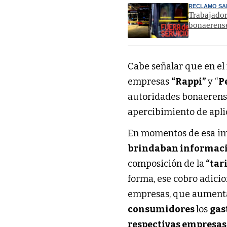
RECLAMO SA
Trabajador
bonaerens
Cabe señalar que en e
empresas
“Rappi”
y “
P
autoridades bonaerens
apercibimiento de apli
En momentos de esa im
brindaban informació
composición de la
“tari
forma, ese cobro adicio
empresas, que aumentaba
consumidores
los
gas
respectivas empresas