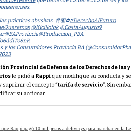
stadoPresente
que defiende los derechos de las y los
bonaerenses.
las prácticas abusivas. 🤚🏽⛔
#DerechoAlFuturo
QueQueremos
@Kicillofok
@CostaAugusto9
ar
@BAProvincia
@Produccion_PBA
m/o6ddITo8nR
as y los Consumidores Provincia BA (@ConsumidorPba
2023
ión Provincial de Defensa de los Derechos de las y
rios
le pidió a
Rappi
que modifique su conducta y se
y suprimir el concepto
“tarifa de servicio”
. Sin emba
ificar su accionar.
que Rappi pagó 10 mil pesos a deliverys para marchar en la Le