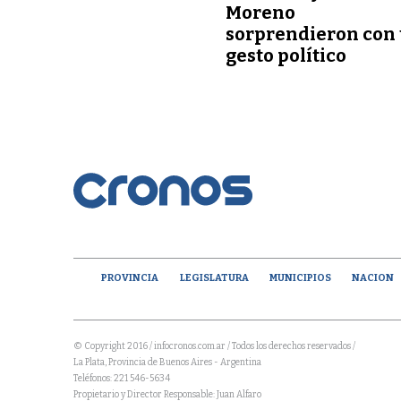
Moreno
sorprendieron con
gesto político
PROVINCIA
LEGISLATURA
MUNICIPIOS
NACION
© Copyright 2016 / infocronos.com.ar / Todos los derechos reservados /
La Plata, Provincia de Buenos Aires - Argentina
Teléfonos: 221 546-5634
Propietario y Director Responsable: Juan Alfaro