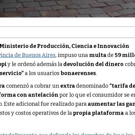
Ministerio de Producción, Ciencia e Innovación
incia de Buenos Aires
, impuso una
multa
de
59 mill
ppi
y le ordenó además la
devolución del dinero
cob
 servicio”
a los usuarios
bonaerenses
.
ra
comenzó a cobrar un
extra
denominado
“tarifa d
forma con antelación
por lo que el consumidor se e
 Este adicional fue realizado para
aumentar las ga
stos y costos operativos de la
propia plataforma
a lo