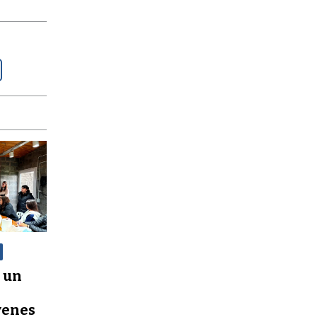
 un
óvenes