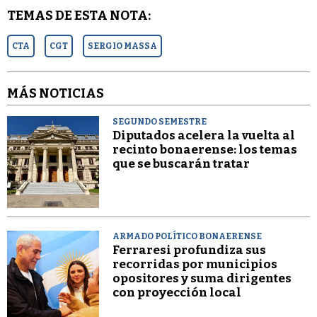
TEMAS DE ESTA NOTA:
CTA
CGT
SERGIO MASSA
MÁS NOTICIAS
SEGUNDO SEMESTRE
Diputados acelera la vuelta al
recinto bonaerense: los temas
que se buscarán tratar
ARMADO POLÍTICO BONAERENSE
Ferraresi profundiza sus
recorridas por municipios
opositores y suma dirigentes
con proyección local