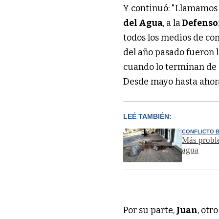
Y continuó: "Llamamos
del Agua
, a la
Defensor
todos los medios de co
del año pasado fueron 
cuando lo terminan de a
Desde mayo hasta ahora
LEÉ TAMBIÉN:
CONFLICTO 
Más proble
agua
Por su parte,
Juan
, otr