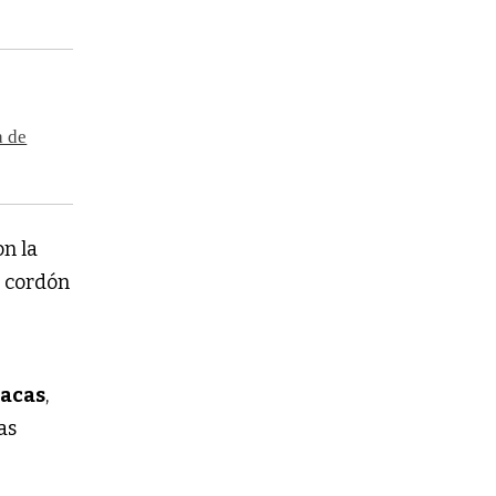
a de
on la
l cordón
oacas
,
as