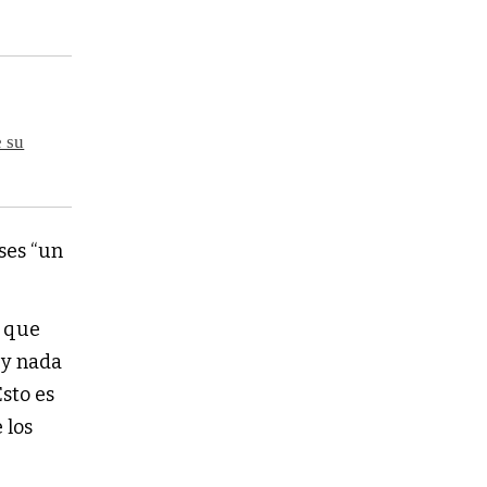
e su
ses “un
s que
 y nada
sto es
 los