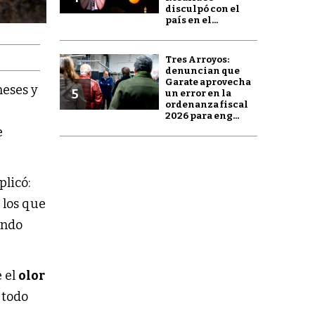
disculpó con el
país en el...
Tres Arroyos:
denuncian que
Garate aprovecha
eses y
5
un error en la
ordenanza fiscal
2026 para eng...
e
plicó:
 los que
ando
e el
olor
 todo