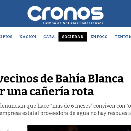
IPIOS
NACION
CABA
SOCIEDAD
EN FOCO
TENDEN
 vecinos de Bahía Blanca
 una cañería rota
 denuncian que hace “más de 6 meses” conviven con “o
 empresa estatal proveedora de agua no hay respuesta