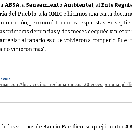
 a
ABSA
, a
Saneamiento Ambiental
, al
Ente Regul
ía del Pueblo
, a la
OMIC
e hicimos una carta docume
municación, pero no obtenemos respuestas. En septi
las primeras denuncias y dos meses después vinieron
rreglar al taparlo es que volvieron a romperlo. Fue in
 no vinieron más".
BARRIAL
mas con Absa: vecinos reclamaron casi 20 veces por una pérdi
o de los vecinos de
Barrio Pacifico
, se quejó contra
A