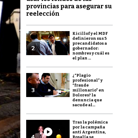
provincias para asegurar su
reelección
Kicillof y el MDF
definieron sus 5
precandidatos a
2
gobernador:
nombres y cuál es
el plan ...
¿“Plagio
profesional” y
“fraude
3
millonario” en
Dolores? la
denuncia que
sacude al...
Tras la polémica
por la campaña
anti Argentina,
4
Rosalía se