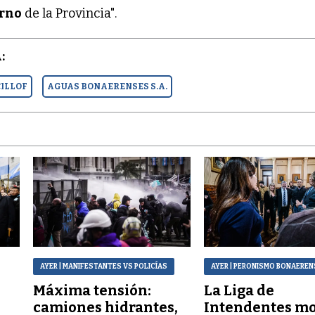
rno
de la Provincia".
:
CILLOF
AGUAS BONAERENSES S.A.
AYER
| MANIFESTANTES VS POLICÍAS
AYER
| PERONISMO BONAEREN
Máxima tensión:
La Liga de
a
camiones hidrantes,
Intendentes mo