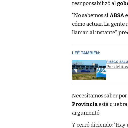
resnponsabilizó al
gob
"No sabemos si
ABSA
e
cómo actuar. La gente 
llaman al instante”, pre
LEÉ TAMBIÉN:
RIESGO SAL
Por delito
Necesitamos saber por
Provincia
está quebra
argumentó.
Y cerró diciendo: "Hay 