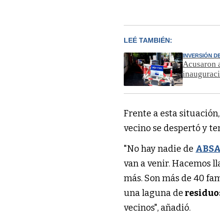
LEÉ TAMBIÉN:
INVERSIÓN D
Acusaron a
inaugurac
Frente a esta situación
vecino se despertó y t
"No hay nadie de
ABS
van a venir. Hacemos l
más. Son más de 40 fam
una laguna de
residuo
vecinos", añadió.