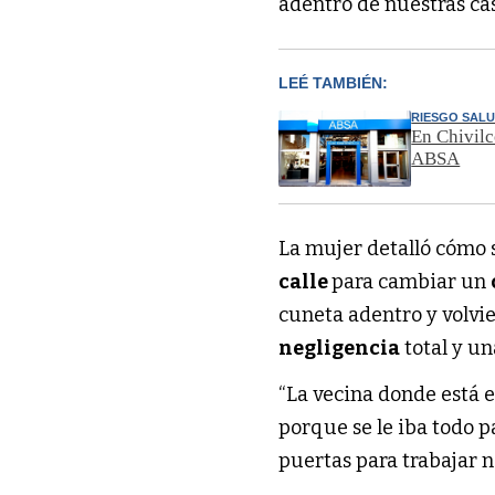
adentro de nuestras cas
LEÉ TAMBIÉN:
RIESGO SAL
En Chivilc
ABSA
La mujer detalló cómo s
calle
para cambiar un
cuneta adentro y volvi
negligencia
total y un
“La vecina donde está 
porque se le iba todo p
puertas para trabajar n