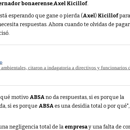
ernador bonaerense
,
Axel Kicillof
.
stá esperando que gane o pierda (
Axel
)
Kicillof
para
necesita respuestas. Ahora cuando te olvidas de pagar
cisó.
UD
s ambientales, citaron a indagatoria a directivos y funcionarios
 qué motivo
ABSA
no da respuestas, si es porque la
da, si es porque
ABSA
es una desidia total o por qué",
una negligencia total de la
empresa
y una falta de co