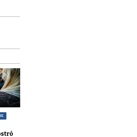
SE
stró