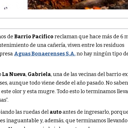
inos de
Barrio Pacifico
reclaman que hace más de 6 m
ntenimiento de una cañería, viven entre los residuos
mpresa
Aguas Bonaerenses S.A.
no hay ningún tipo d
o
La Nueva
,
Gabriela
, una de las vecinas del barrio ex
es, aunque todo viene desde el año pasado. No saben
on este olor y esta mugre. Todo esto lo terminamos llev
as”.
piando las ruedas del
auto
antes de ingresarlo, porqu
 es inaguantable y, además, que terminamos llevando