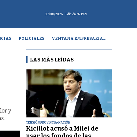
07/08/2026
- Edición Nº3599
CIAS
POLICIALES
VENTANA EMPRESARIAL
LAS MÁS LEÍDAS
1
lor y
s.
TENSIÓN PROVINCIA-NACIÓN
Kicillof acusó a Milei de
usar los fondos de las