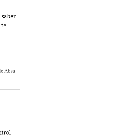
 saber
 te
 de Absa
ntrol