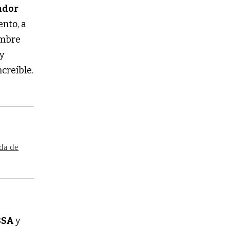
ador
nto, a
embre
 y
creíble.
da de
BSA
y