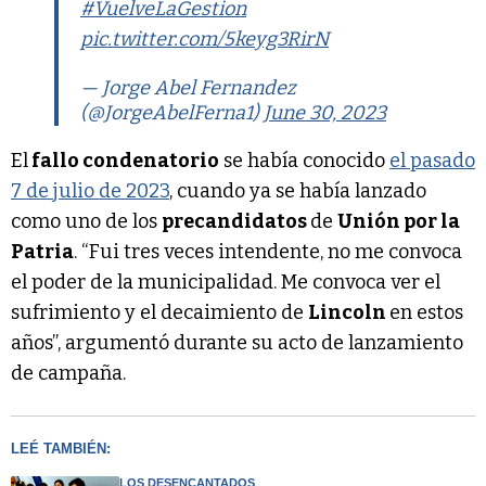
#VuelveLaGestion
pic.twitter.com/5keyg3RirN
— Jorge Abel Fernandez
(@JorgeAbelFerna1)
June 30, 2023
El
fallo condenatorio
se había conocido
el pasado
7 de julio de 2023
, cuando ya se había lanzado
como uno de los
precandidatos
de
Unión por la
Patria
. “Fui tres veces intendente, no me convoca
el poder de la municipalidad. Me convoca ver el
sufrimiento y el decaimiento de
Lincoln
en estos
años”, argumentó durante su acto de lanzamiento
de campaña.
LEÉ TAMBIÉN:
LOS DESENCANTADOS