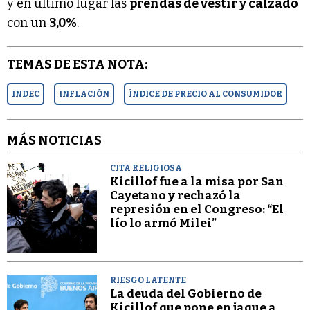
y en último lugar las
prendas de vestir y calzado
con un
3,0%
.
TEMAS DE ESTA NOTA:
INDEC
INFLACIÓN
ÍNDICE DE PRECIO AL CONSUMIDOR
MÁS NOTICIAS
CITA RELIGIOSA
Kicillof fue a la misa por San
Cayetano y rechazó la
represión en el Congreso: “El
lío lo armó Milei”
RIESGO LATENTE
La deuda del Gobierno de
Kicillof que pone en jaque a