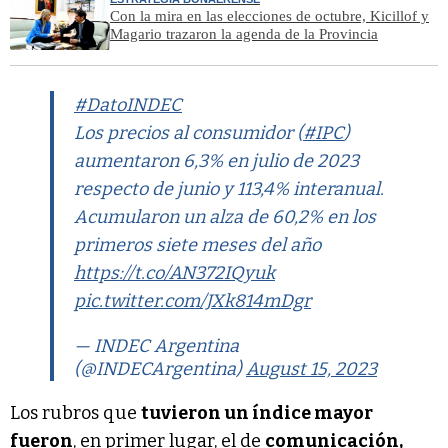
Con la mira en las elecciones de octubre, Kicillof y
Magario trazaron la agenda de la Provincia
#DatoINDEC
Los precios al consumidor (
#IPC
)
aumentaron 6,3% en julio de 2023
respecto de junio y 113,4% interanual.
Acumularon un alza de 60,2% en los
primeros siete meses del año
https://t.co/AN372IQyuk
pic.twitter.com/JXk814mDgr
— INDEC Argentina
(@INDECArgentina)
August 15, 2023
Los rubros que
tuvieron un índice mayor
fueron
, en primer lugar, el de
comunicación,