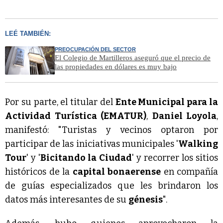
LEÉ TAMBIÉN:
PREOCUPACIÓN DEL SECTOR
El Colegio de Martilleros aseguró que el precio de
las propiedades en dólares es muy bajo
Por su parte, el titular del
Ente Municipal para la
Actividad Turística (EMATUR)
,
Daniel Loyola
,
manifestó: "Turistas y vecinos optaron por
participar de las iniciativas municipales '
Walking
Tour
' y '
Bicitando la Ciudad
' y recorrer los sitios
históricos de la
capital bonaerense
en compañía
de guías especializados que les brindaron los
datos más interesantes de su
génesis
".