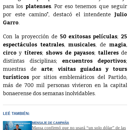
para los
platenses
. Por eso tenemos que seguir
por este camino", destacó el intendente
Julio
Garro
.
Con la proyección de
50 exitosas películas
;
25
espectáculos teatrales
,
musicales
, de
magia
,
circo
y
títeres
;
shows de payasos
;
talleres
de
distintas disciplinas;
encuentros deportivos
;
muestras de
arte
;
visitas guiadas y tours
turísticos
por sitios emblemáticos del Partido,
más de 700 mil personas vivieron en la capital
bonaerense dos semanas inolvidables.
LEÉ TAMBIÉN:
MENSAJE DE CAMPAÑA
Massa confirmó que no usará “un solo dólar” de las