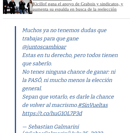
Kicillof gana el apoyo de Grabois y sindicatos, y
aumenta su espalda en busca de la reelección
Muchos ya no tenemos dudas que
trabajas para que gane
@juntoscambioar
Estas en tu derecho, pero todos tienen
que saberlo.
No tenes ninguna chance de ganar: ni
la PASÓ, ni mucho menos la elección
general.
Sepan que votarlo, es darle la chance
de volver al macrismo.
#SinVueltas
https://t.co/huG1OL7P3d
— Sebastian Galmarini