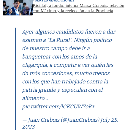
FUERTES REVELACIONES
Kicillof, a fondo: interna Massa-Grabois, relación
con Máximo y la reelección en la Provincia
Ayer algunos candidatos fueron a dar
examen a "La Rural". Ningún político
de nuestro campo debe ir a
banquetear con los amos de la
oligarquía, a competir a ver quién les
da más concesiones, mucho menos
con los que han trabajado contra la
patria grande y especulan con el
alimento…
pic.twitter.com/lCKCUW7oRx
— Juan Grabois (@JuanGrabois)
July 25,
2023