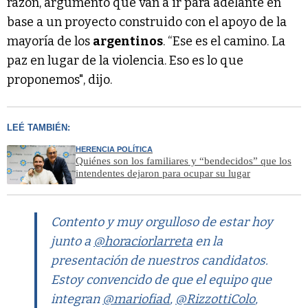
razón, argumentó que van a ir para adelante en
base a un proyecto construido con el apoyo de la
mayoría de los
argentinos
. “Ese es el camino. La
paz en lugar de la violencia. Eso es lo que
proponemos", dijo.
LEÉ TAMBIÉN:
HERENCIA POLÍTICA
Quiénes son los familiares y “bendecidos” que los
intendentes dejaron para ocupar su lugar
Contento y muy orgulloso de estar hoy
junto a
@horaciorlarreta
en la
presentación de nuestros candidatos.
Estoy convencido de que el equipo que
integran
@mariofiad
,
@RizzottiColo
,