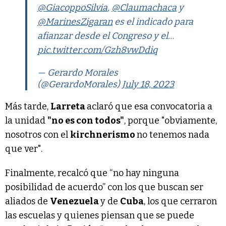
@GiacoppoSilvia
,
@Claumachaca
y
@MarinesZigaran
es el indicado para
afianzar desde el Congreso y el…
pic.twitter.com/Gzh8vwDdiq
— Gerardo Morales
(@GerardoMorales)
July 18, 2023
Más tarde,
Larreta
aclaró que esa convocatoria a
la unidad
"no es con todos"
, porque "obviamente,
nosotros con el
kirchnerismo
no tenemos nada
que ver".
Finalmente, recalcó que “no hay ninguna
posibilidad de acuerdo” con los que buscan ser
aliados de
Venezuela
y de
Cuba
, los que cerraron
las escuelas y quienes piensan que se puede