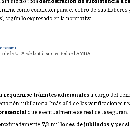
sin efecto toda
demostración de subsistencia a ca
ciaria
como condición para el cobro de sus haberes
s”, según lo expresado en la normativa.
O SINDICAL
ón de la UTA adelantó paro en todo el AMBA
án
requerirse trámites adicionales
a cargo del bene
stación” jubilatoria “más allá de las verificaciones r
presencial
que eventualmente se realice”, aseguran.
aproximadamente
7,3 millones de jubilados y pens