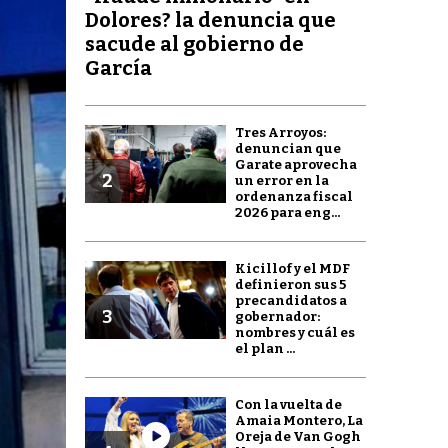
Dolores? la denuncia que
sacude al gobierno de
García
Tres Arroyos:
denuncian que
Garate aprovecha
2
un error en la
ordenanza fiscal
2026 para eng...
Kicillof y el MDF
definieron sus 5
precandidatos a
3
gobernador:
nombres y cuál es
el plan ...
Con la vuelta de
Amaia Montero, La
Oreja de Van Gogh