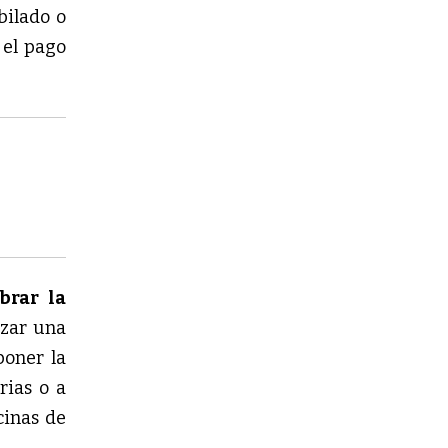
bilado o
 el pago
brar la
izar una
poner la
rias o a
cinas de