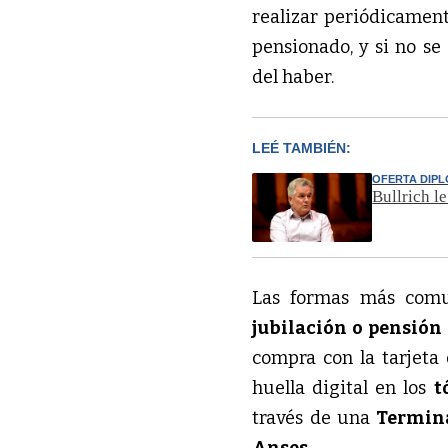
realizar periódicament
pensionado, y si no se
del haber.
LEÉ TAMBIÉN:
OFERTA DIP
Bullrich l
Las formas más comun
jubilación o pensión
compra con la tarjeta 
huella digital en los
t
través de una
Termin
Anses
.