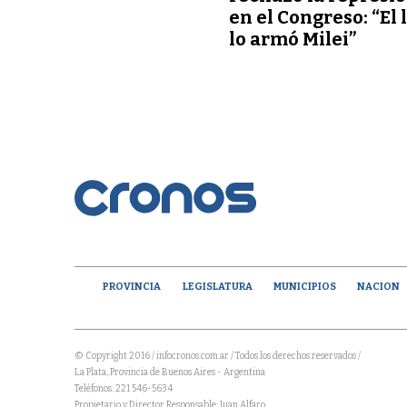
en el Congreso: “El 
lo armó Milei”
PROVINCIA
LEGISLATURA
MUNICIPIOS
NACION
© Copyright 2016 / infocronos.com.ar / Todos los derechos reservados /
La Plata, Provincia de Buenos Aires - Argentina
Teléfonos: 221 546-5634
Propietario y Director Responsable: Juan Alfaro