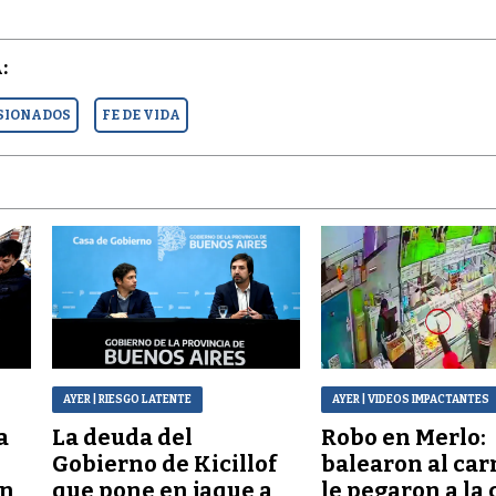
:
NSIONADOS
FE DE VIDA
AYER
| RIESGO LATENTE
AYER
| VIDEOS IMPACTANTES
a
La deuda del
Robo en Merlo:
Gobierno de Kicillof
balearon al car
ón
que pone en jaque a
le pegaron a la 