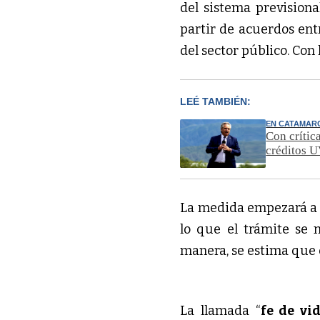
del sistema prevision
partir de acuerdos ent
del sector público. Con 
LEÉ TAMBIÉN:
EN CATAMAR
Con crític
créditos 
La medida empezará a r
lo que el trámite se
manera, se estima que
La llamada “
fe de vi