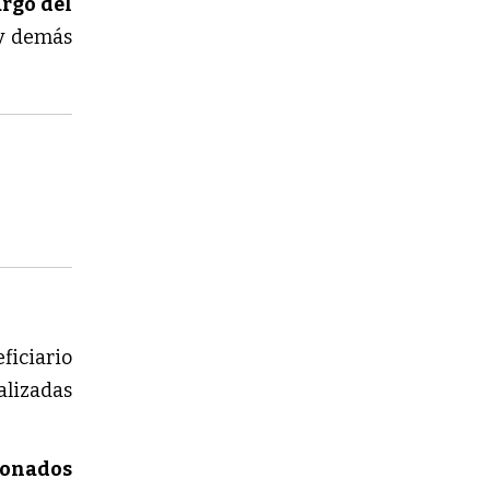
rgo del
 y demás
ficiario
ealizadas
ionados