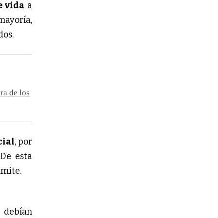
e vida
a
 mayoría,
dos.
ra de los
cial
, por
 De esta
ámite.
s debían