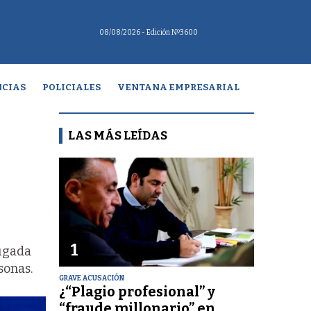
08/08/2026
- Edición Nº3600
CIAS
POLICIALES
VENTANA EMPRESARIAL
LAS MÁS LEÍDAS
1
rugada
sonas.
GRAVE ACUSACIÓN
¿“Plagio profesional” y
“fraude millonario” en