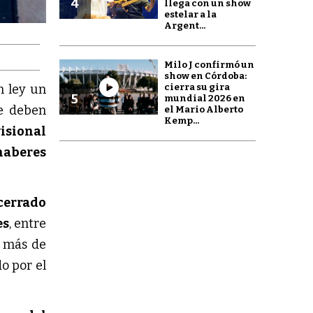
4
llega con un show
estelar a la
Argent...
Milo J confirmó un
show en Córdoba:
cierra su gira
n ley un
5
mundial 2026 en
e deben
el Mario Alberto
Kemp...
isional
aberes
cerrado
es
, entre
r más de
o por el