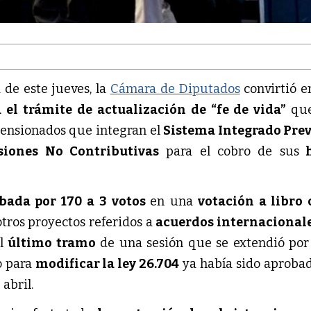
de este jueves, la
Cámara de Diputados
convirtió e
el trámite de actualización de “fe de vida”
qu
pensionados que integran el
Sistema Integrado Prev
siones No Contributivas
para el cobro de sus
h
bada por 170 a 3 votos
en una
votación a libro 
tros proyectos referidos a
acuerdos internacional
el
último tramo
de una sesión que se extendió po
o para
modificar la ley 26.704
ya había sido aprobad
 abril.