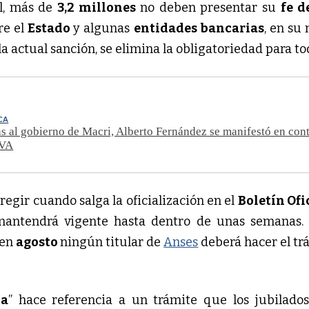
al, más de
3,2 millones
no deben presentar su
fe d
re el
Estado
y algunas
entidades bancarias
, en su
la actual sanción, se elimina la obligatoriedad para to
CA
as al gobierno de Macri, Alberto Fernández se manifestó en cont
UVA
egir cuando salga la oficialización en el
Boletín Ofi
 mantendrá vigente hasta dentro de unas semanas.
 en
agosto
ningún titular de
Anses
deberá hacer el tr
da
” hace referencia a un trámite que los jubilado