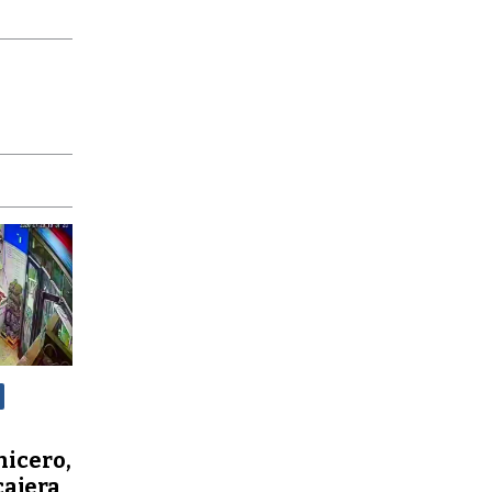
nicero,
cajera