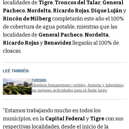
localidades de
Tigre
,
Troncos del Talar
,
General
Pacheco
,
Nordelta
,
Ricardo Rojas
,
Dique Luján
y
Rincón de Milberg
completarán este año el 100%
de cobertura de agua potable, mientras que las
localidades de
General Pacheco
,
Nordelta
,
Ricardo Rojas
y
Benavidez
llegarán al 100% de
cloacas.
LEÉ TAMBIÉN:
TURISMO
Destinos bonaerenses: vertigo, historia y laberintos,
las mejores actividades para el finde largo
“Estamos trabajando mucho en todos los
municipios, en la
Capital Federal
y
Tigre
con sus
respectivas localidades, desde el inicio de la