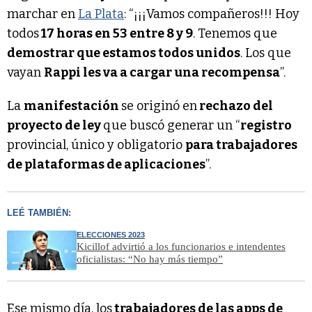
marchar en
La Plata
: “¡¡¡Vamos compañeros!!! Hoy
todos
17 horas en 53 entre 8 y 9
. Tenemos que
demostrar que estamos todos unidos
. Los que
vayan
Rappi les va a cargar una recompensa
”.
La
manifestación
se originó en
rechazo del
proyecto de ley
que buscó generar un “
registro
provincial, único y obligatorio
para trabajadores
de plataformas de aplicaciones
”.
LEÉ TAMBIÉN:
ELECCIONES 2023
Kicillof advirtió a los funcionarios e intendentes
oficialistas: “No hay más tiempo”
Ese mismo día, los
trabajadores de las apps de