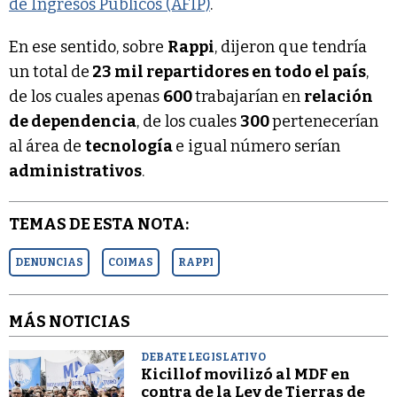
de Ingresos Públicos (AFIP)
.
En ese sentido, sobre
Rappi
, dijeron que tendría
un total de
23 mil repartidores en todo el país
,
de los cuales apenas
600
trabajarían en
relación
de dependencia
, de los cuales
300
pertenecerían
al área de
tecnología
e igual número serían
administrativos
.
TEMAS DE ESTA NOTA:
DENUNCIAS
COIMAS
RAPPI
MÁS NOTICIAS
DEBATE LEGISLATIVO
Kicillof movilizó al MDF en
contra de la Ley de Tierras de