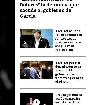
Dolores? la denuncia que
sacude al gobierno de
García
Kicillof acusó a
Milei de usar los
fondos de las
2
provincias para
asegurar su
reelección
Kicillof y el MDF
definieron sus 5
precandidatos a
3
gobernador:
nombres y cuál es
el plan ...
Tras la polémica
por la campaña
anti Argentina,