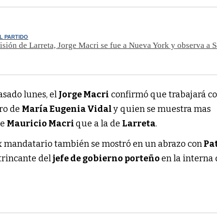
L PARTIDO
cisión de Larreta, Jorge Macri se fue a Nueva York y observa a Sa
asado lunes, el
Jorge Macri
confirmó que trabajará c
ro de
María Eugenia Vidal
y quien se muestra mas
de
Mauricio Macri
que a la de
Larreta
.
x mandatario también se mostró en un abrazo con
Pat
trincante del
jefe de gobierno porteño
en la interna