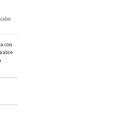
nculan
za con
mo
abre
a