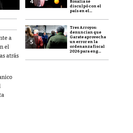
4
Rosalía se
disculpó con el
país en el...
Tres Arroyos:
denuncian que
Garate aprovecha
nte a
5
un error en la
n el
ordenanza fiscal
2026 para eng...
as atrás
anico
l
ta