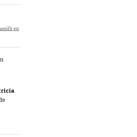
ntilli en
on
ricia
 de