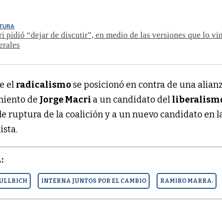
PTURA
i pidió “dejar de discutir”, en medio de las versiones que lo vi
erales
e el
radicalismo
se posicionó en contra de una alian
amiento de
Jorge Macri
a un candidato del
liberalis
le ruptura de la coalición y a un nuevo candidato en l
ista.
:
BULLRICH
INTERNA JUNTOS POR EL CAMBIO
RAMIRO MARRA.