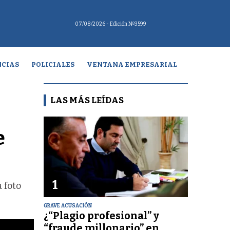
07/08/2026
- Edición Nº3599
CIAS
POLICIALES
VENTANA EMPRESARIAL
LAS MÁS LEÍDAS
e
1
 foto
GRAVE ACUSACIÓN
¿“Plagio profesional” y
“fraude millonario” en