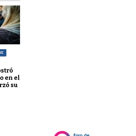
SE
stró
o en el
rzó su