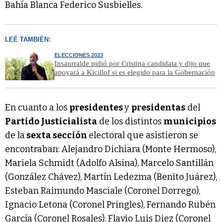
Bahía Blanca Federico Susbielles.
LEÉ TAMBIÉN:
ELECCIONES 2023
Insaurralde pidió por Cristina candidata y dijo que
apoyará a Kicillof si es elegido para la Gobernación
En cuanto a los
presidentes
y
presidentas
del
Partido Justicialista
de los distintos
municipios
de la
sexta sección
electoral que asistieron se
encontraban: Alejandro Dichiara (Monte Hermoso),
Mariela Schmidt (Adolfo Alsina), Marcelo Santillán
(González Chávez), Martín Ledezma (Benito Juárez),
Esteban Raimundo Masciale (Coronel Dorrego),
Ignacio Letona (Coronel Pringles), Fernando Rubén
García (Coronel Rosales), Flavio Luis Diez (Coronel