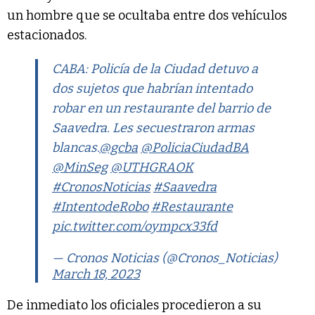
un hombre que se ocultaba entre dos vehículos
estacionados.
CABA: Policía de la Ciudad detuvo a
dos sujetos que habrían intentado
robar en un restaurante del barrio de
Saavedra. Les secuestraron armas
blancas.
@gcba
@PoliciaCiudadBA
@MinSeg
@UTHGRAOK
#CronosNoticias
#Saavedra
#IntentodeRobo
#Restaurante
pic.twitter.com/oympcx33fd
— Cronos Noticias (@Cronos_Noticias)
March 18, 2023
De inmediato los oficiales procedieron a su