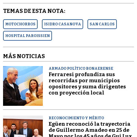
TEMAS DE ESTA NOTA:
MOTOCHORROS
ISIDRO CASANOVA
SAN CARLOS
HOSPITAL PAROISSIEN
MÁS NOTICIAS
ARMADO POLÍTICO BONAERENSE
Ferraresi profundiza sus
recorridas por municipios
opositores y suma dirigentes
con proyección local
RECONOCIMIENTO Y MÉRITO
Egüen reconoció la trayectoria
de Guillermo Amadeo en 25 de
Mayo por los 45 años de Gui Lux