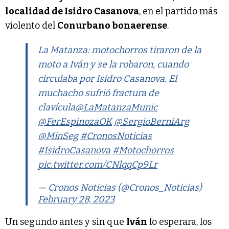
localidad de Isidro Casanova
, en el partido más
violento del
Conurbano bonaerense
.
La Matanza: motochorros tiraron de la
moto a Iván y se la robaron, cuando
circulaba por Isidro Casanova. El
muchacho sufrió fractura de
clavícula
@LaMatanzaMunic
@FerEspinozaOK
@SergioBerniArg
@MinSeg
#CronosNoticias
#IsidroCasanova
#Motochorros
pic.twitter.com/CNlqqCp9Lr
— Cronos Noticias (@Cronos_Noticias)
February 28, 2023
Un segundo antes y sin que
Iván
lo esperara, los