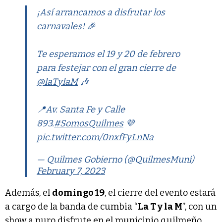
¡Así arrancamos a disfrutar los
carnavales! 🎉
Te esperamos el 19 y 20 de febrero
para festejar con el gran cierre de
@laTylaM
🎶
📍Av. Santa Fe y Calle
893.
#SomosQuilmes
💜
pic.twitter.com/0nxfFyLnNa
— Quilmes Gobierno (@QuilmesMuni)
February 7, 2023
Además, el
domingo 19
, el cierre del evento estará
a cargo de la banda de cumbia “
La T y la M
”, con un
show a puro disfrute en el municipio quilmeño