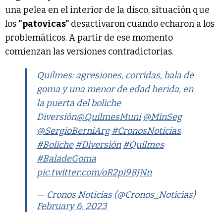
una pelea en el interior de la disco, situación que
los
"patovicas"
desactivaron cuando echaron a los
problemáticos. A partir de ese momento
comienzan las versiones contradictorias.
Quilmes: agresiones, corridas, bala de
goma y una menor de edad herida, en
la puerta del boliche
Diversión
@QuilmesMuni
@MinSeg
@SergioBerniArg
#CronosNoticias
#Boliche
#Diversión
#Quilmes
#BaladeGoma
pic.twitter.com/oR2pi98JNn
— Cronos Noticias (@Cronos_Noticias)
February 6, 2023