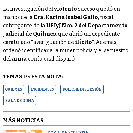
La investigación del
violento
suceso quedó en
manos de la
Dra. Karina Isabel Gallo
, fiscal
subrogante de la
UFIyJ Nro. 2 del Departamento
Judicial de Quilmes
, que abrió un expediente
caratulado "averiguación de
ilícito
". Además,
ordenó identificar a la mujer policía y el secuestro
del
arma
con la cual disparó.
TEMAS DE ESTA NOTA:
QUILMES
INCIDENTES
BOLICHE DIVERSIÓN
BALA DE GOMA
MÁS NOTICIAS
MOVILIDAD COSTOSA