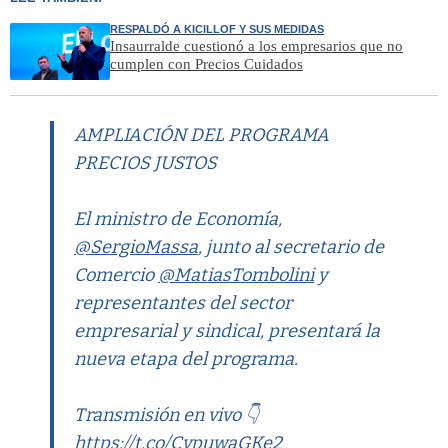
RESPALDÓ A KICILLOF Y SUS MEDIDAS
Insaurralde cuestionó a los empresarios que no
cumplen con Precios Cuidados
AMPLIACIÓN DEL PROGRAMA
PRECIOS JUSTOS
El ministro de Economía,
@SergioMassa
, junto al secretario de
Comercio
@MatiasTombolini
y
representantes del sector
empresarial y sindical, presentará la
nueva etapa del programa.
Transmisión en vivo 👇
https://t.co/CvpuwaGKe2