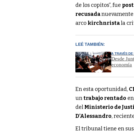
de los copitos”, fue
post
recusada
nuevamente 
arco
kirchnrista
la cr
LEÉ TAMBIÉN:
A TRAVÉS DE
Desde Junt
economía
En esta oportunidad,
C
un
trabajo rentado
en
del
Ministerio de Just
D’Alessandro
, recien
El tribunal tiene en s