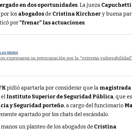
ergado en dos oportunidades
. La jueza
Capuchett
por los
abogados
de
Cristina Kirchner
y buena par
iticó por
“frenar” las actuaciones
.
 LAS REDES
os expresaron su preocupación por la “extrema vulnerabilidad”
FK
pidió apartarla por considerar que la
magistrad
 el
Instituto Superior de Seguridad Pública
, que e
icia y Seguridad porteño
, a cargo del funcionario
Ma
temente apartado por los chats del escándalo.
us manos un planteo de los abogados de
Cristina