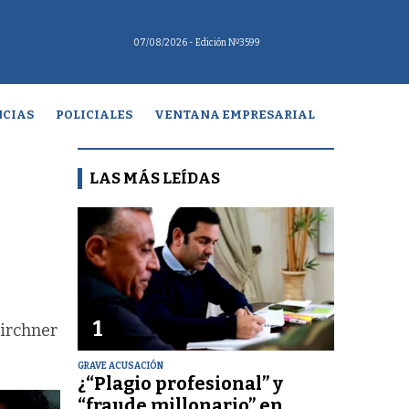
07/08/2026
- Edición Nº3599
CIAS
POLICIALES
VENTANA EMPRESARIAL
LAS MÁS LEÍDAS
1
Kirchner
GRAVE ACUSACIÓN
¿“Plagio profesional” y
“fraude millonario” en