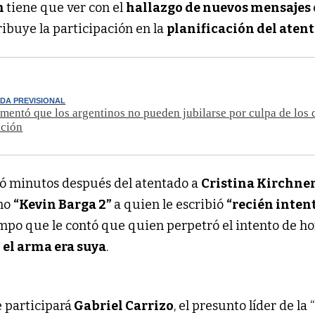
n
tiene que ver con el
hallazgo de nuevos mensajes
tribuye la participación en la
planificación del aten
DA PREVISIONAL
mentó que los argentinos no pueden jubilarse por culpa de los 
ición
ó minutos después del atentado a
Cristina Kirchne
mo
“Kevin Barga 2”
a quien le escribió
“recién inte
iempo que le contó que quien perpetró el intento de h
e
el arma era suya
.
e participará
Gabriel Carrizo
, el presunto líder de la