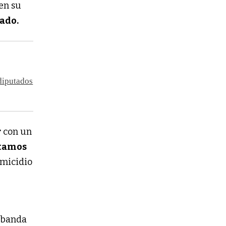
en su
tado.
diputados
r
con un
ntamos
omicidio
 “banda