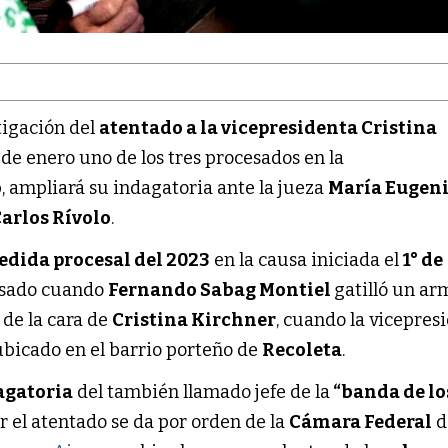
tigación del
atentado a la vicepresidenta Cristina
1 de enero uno de los tres procesados en la
o
, ampliará su indagatoria ante la jueza
María Eugen
arlos Rívolo
.
dida procesal del 2023
en la causa iniciada el
1° de
asado cuando
Fernando Sabag Montiel
gatilló un ar
de la cara de
Cristina Kirchner
, cuando la vicepres
ubicado en el barrio porteño de
Recoleta
.
agatoria
del también llamado jefe de la
“banda de lo
r el atentado se da por orden de la
Cámara Federal
d