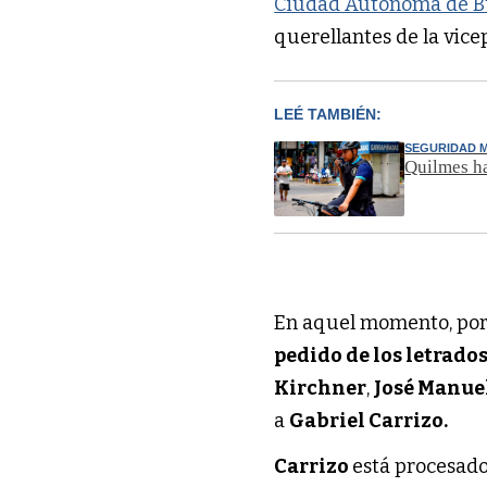
Ciudad Autónoma de B
querellantes de la vice
LEÉ TAMBIÉN:
SEGURIDAD M
Quilmes ha
En aquel momento, por 
pedido de los letrado
Kirchner
,
José Manue
a
Gabriel Carrizo.
Carrizo
está procesad