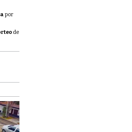
sa
por
orteo
de