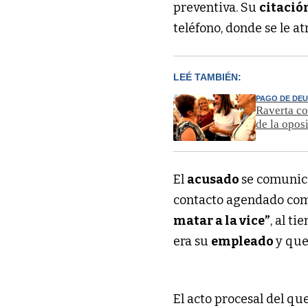
preventiva. Su
citació
teléfono, donde se le a
LEÉ TAMBIÉN:
PAGO DE DEU
Raverta co
de la opos
El
acusado
se comunic
contacto agendado co
matar a la vice”
, al t
era su
empleado
y qu
El acto procesal del qu