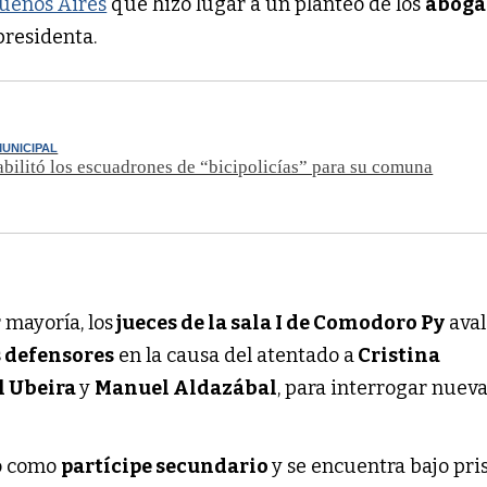
uenos Aires
que hizo lugar a un planteo de los
aboga
presidenta.
UNICIPAL
bilitó los escuadrones de “bicipolicías” para su comuna
mayoría, los
jueces de la sala I de Comodoro Py
aval
s defensores
en la causa del atentado a
Cristina
l Ubeira
y
Manuel Aldazábal
, para interrogar nue
o como
partícipe secundario
y se encuentra bajo pri