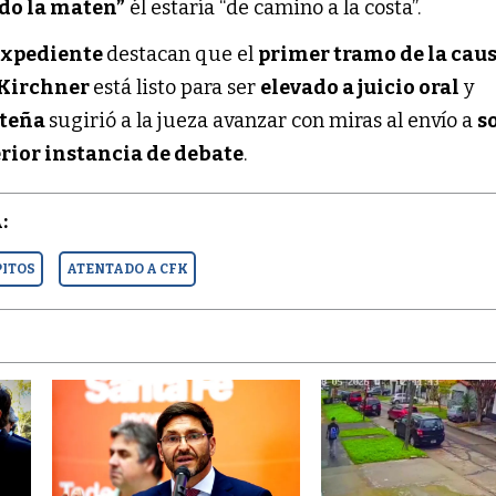
do la maten”
él estaría “de camino a la costa”.
expediente
destacan que el
primer tramo de la cau
 Kirchner
está listo para ser
elevado a juicio oral
y
rteña
sugirió a la jueza avanzar con miras al envío a
s
rior instancia de debate
.
:
PITOS
ATENTADO A CFK