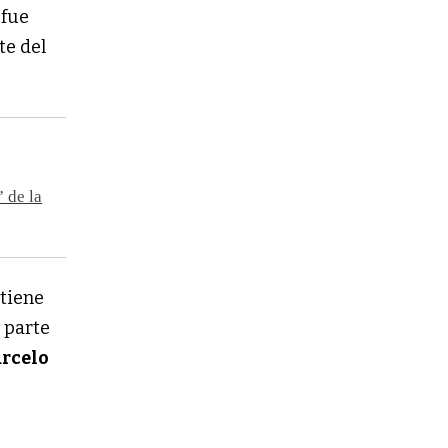
i
fue
te del
 de la
a
tiene
s parte
rcelo