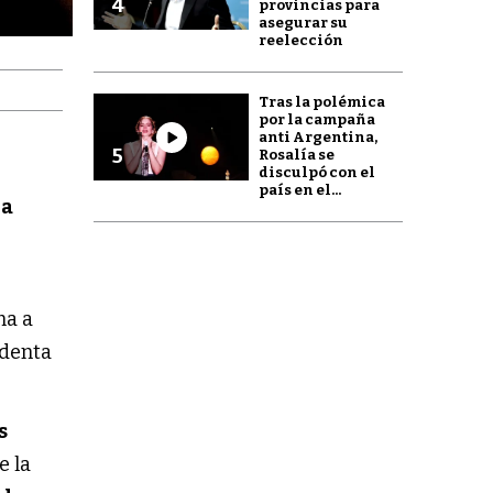
4
provincias para
asegurar su
reelección
Tras la polémica
por la campaña
anti Argentina,
5
Rosalía se
disculpó con el
país en el...
ia
ma a
identa
s
e la