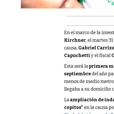
En el marco de la inves
Kirchner
, el martes 3
causa,
Gabriel Carriz
Capuchetti
y el fiscal
C
Esta será la
primera me
septiembre
del año p
menos de medio metro 
llegaba a su domicilio 
La
ampliación de ind
copitos”
en la causa po