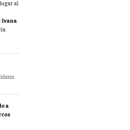
lugar al
e
Ivana
cia.
febrero
do a
rcos