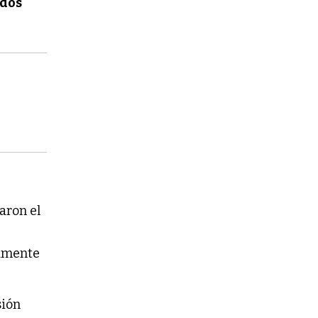
dos
aron el
vamente
sión