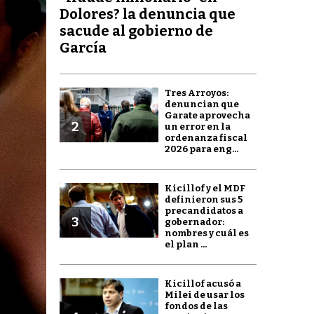
Dolores? la denuncia que
sacude al gobierno de
García
Tres Arroyos:
denuncian que
Garate aprovecha
2
un error en la
ordenanza fiscal
2026 para eng...
Kicillof y el MDF
definieron sus 5
precandidatos a
3
gobernador:
nombres y cuál es
el plan ...
Kicillof acusó a
Milei de usar los
fondos de las