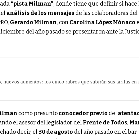
mada
“pista Milman”
, donde tiene que definir si hace 
del
análisis de los mensajes
de las colaboradoras del
PRO,
Gerardo Milman
, con
Carolina López Mónaco
diciembre del año pasado se presentaron ante la Justi
 nuevos aumentos: los cinco rubros que subirán sus tarifas en 
ilman
como presunto
conocedor previo
del
atenta
uando el asesor del legislador del
Frente de Todos
,
Ma
uchado decir, el
30 de agosto
del año pasado en el bar