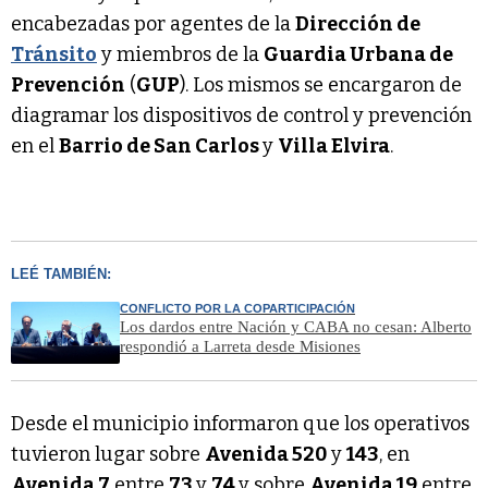
encabezadas por agentes de la
Dirección de
Tránsito
y miembros de la
Guardia Urbana de
Prevención
(
GUP
). Los mismos se encargaron de
diagramar los dispositivos de control y prevención
en el
Barrio de San Carlos
y
Villa Elvira
.
LEÉ TAMBIÉN:
CONFLICTO POR LA COPARTICIPACIÓN
Los dardos entre Nación y CABA no cesan: Alberto
respondió a Larreta desde Misiones
Desde el municipio informaron que los operativos
tuvieron lugar sobre
Avenida 520
y
143
, en
Avenida 7
entre
73
y
74
y sobre
Avenida 19
entre