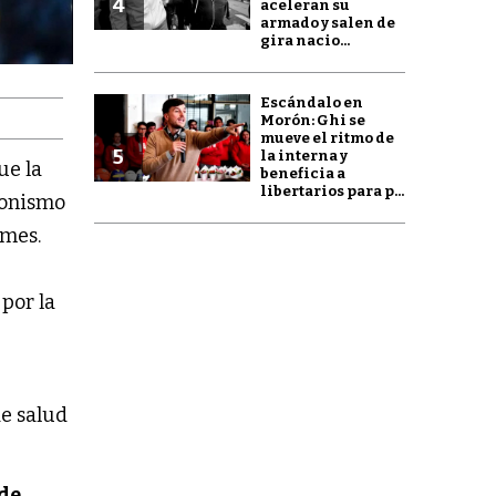
4
aceleran su
armado y salen de
gira nacio...
Escándalo en
Morón: Ghi se
mueve el ritmo de
5
la interna y
ue la
beneficia a
libertarios para p...
eronismo
 mes.
 por la
de salud
de