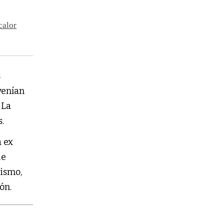
calor
s
venían
 La
s.
a ex
ue
nismo,
ón.