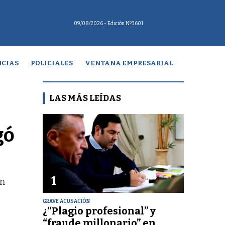
09/08/2026
- Edición Nº3601
CIAS
POLICIALES
VENTANA EMPRESARIAL
LAS MÁS LEÍDAS
gó
1
an
GRAVE ACUSACIÓN
¿“Plagio profesional” y
“fraude millonario” en