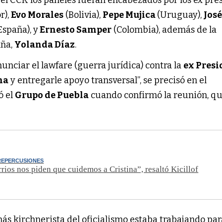
 el CCK los paneles fueran encabezados por los ex pre
r),
Evo Morales
(Bolivia),
Pepe Mujica
(Uruguay),
José
España), y
Ernesto Samper
(Colombia), además de la
aña,
Yolanda Díaz
.
unciar el lawfare (guerra jurídica) contra la
ex Presi
na
y entregarle apoyo transversal”, se precisó en el
ó el
Grupo de Puebla
cuando confirmó la reunión, qu
REPERCUSIONES
rrios nos piden que cuidemos a Cristina”, resaltó Kicillof
 más kirchnerista del oficialismo estaba trabajando pa