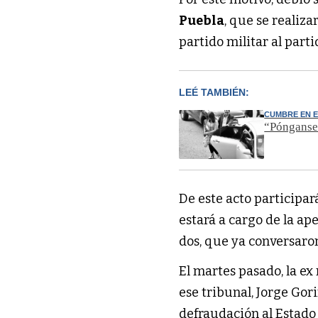
Puebla
, que se realiz
partido militar al parti
LEÉ TAMBIÉN:
CUMBRE EN 
“Pónganse 
De este acto participará
estará a cargo de la ap
dos, que ya conversaron
El martes pasado, la e
ese tribunal, Jorge Gor
defraudación al Estado 