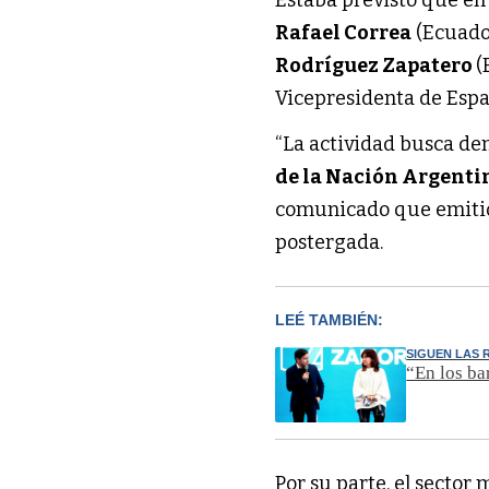
Estaba previsto que en
Rafael Correa
(Ecuado
Rodríguez Zapatero
(
Vicepresidenta de Esp
“La actividad busca den
de la Nación Argenti
comunicado que emiti
postergada.
LEÉ TAMBIÉN:
SIGUEN LAS 
“En los ba
Por su parte, el sector