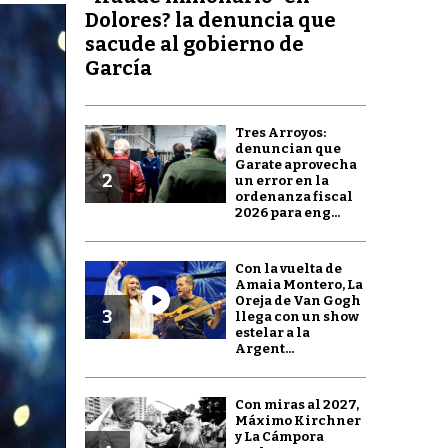
Dolores? la denuncia que
sacude al gobierno de
García
Tres Arroyos:
denuncian que
Garate aprovecha
2
un error en la
ordenanza fiscal
2026 para eng...
Con la vuelta de
Amaia Montero, La
Oreja de Van Gogh
3
llega con un show
estelar a la
Argent...
Con miras al 2027,
Máximo Kirchner
y La Cámpora