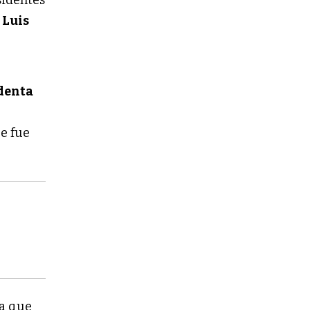
sidentes
 Luis
denta
e fue
ra que