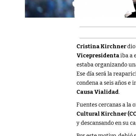
Cristina Kirchner
dio
Vicepresidenta
iba a 
estaba organizando una
Ese día será la reapari
condena a seis años e i
Causa Vialidad
.
Fuentes cercanas a la o
Cultural Kirchner (C
y descansando en su c
Por este motivo, debió