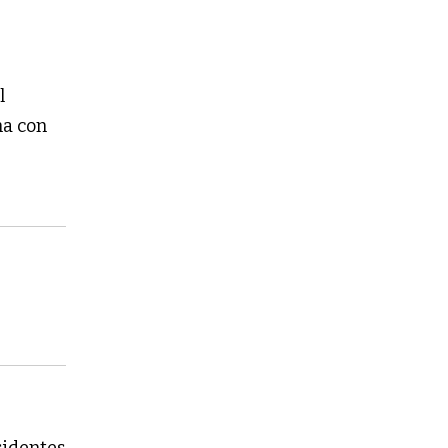
l
ha con