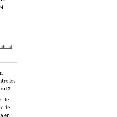
el
udicial
en
ntre los
ral 2
.
s de
to de
ca en