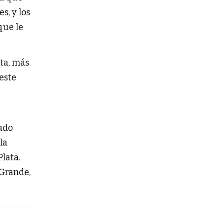
s, y los
que le
ata, más
este
sado
la
lata.
 Grande,