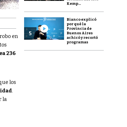
Kemp...
Bianco explicó
por qué la
Provincia de
5
Buenos Aires
 robo en
achicó y recortó
programas
tos
ea 236
que los
lidad
.
 la