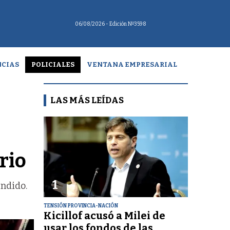
06/08/2026
- Edición Nº3598
CIAS
POLICIALES
VENTANA EMPRESARIAL
LAS MÁS LEÍDAS
rio
1
endido.
TENSIÓN PROVINCIA-NACIÓN
Kicillof acusó a Milei de
usar los fondos de las