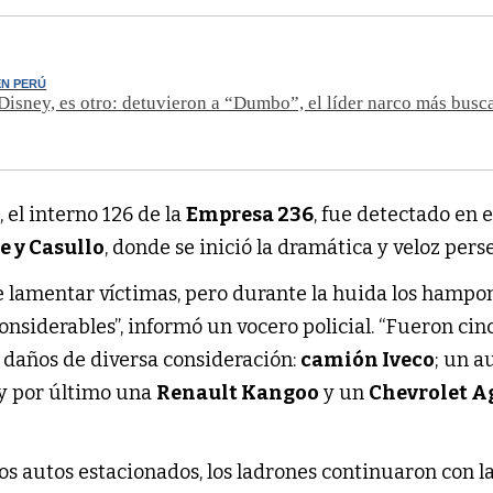
EN PERÚ
Disney, es otro: detuvieron a “Dumbo”, el líder narco más busc
el interno 126 de la
Empresa 236
, fue detectado en 
e y Casullo
, donde se inició la dramática y veloz pers
e lamentar víctimas, pero durante la huida los hampo
nsiderables”, informó un vocero policial. “Fueron cinc
 daños de diversa consideración:
camión Iveco
; un a
 y por último una
Renault Kangoo
y un
Chevrolet A
os autos estacionados, los ladrones continuaron con l