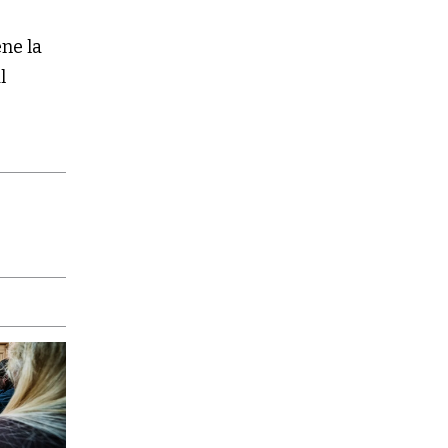
ene la
l