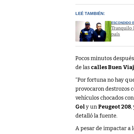
LEÉ TAMBIÉN:
ESCONDIDO 
Tranquilo 
país
Pocos minutos después, 
de las
calles Buen Viaj
“Por fortuna no hay qu
provocaron destrozos co
vehículos chocados con
Gol
y un
Peugeot 208
,
detalló la fuente.
A pesar de impactar a l