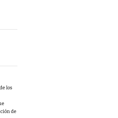
de los
fue
ición de