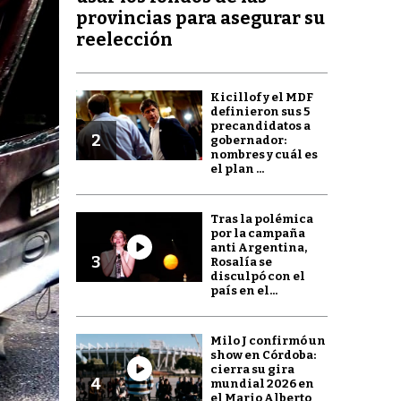
provincias para asegurar su
reelección
Kicillof y el MDF
definieron sus 5
precandidatos a
2
gobernador:
nombres y cuál es
el plan ...
Tras la polémica
por la campaña
anti Argentina,
3
Rosalía se
disculpó con el
país en el...
Milo J confirmó un
show en Córdoba:
cierra su gira
4
mundial 2026 en
el Mario Alberto