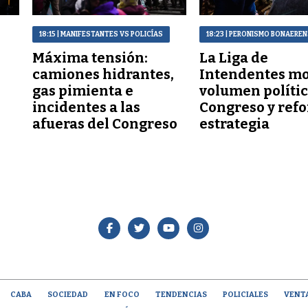
18:15
| MANIFESTANTES VS POLICÍAS
18:23
| PERONISMO BONAERE
Máxima tensión:
La Liga de
a
camiones hidrantes,
Intendentes mo
gas pimienta e
volumen polític
incidentes a las
Congreso y refo
afueras del Congreso
estrategia
CABA
SOCIEDAD
EN FOCO
TENDENCIAS
POLICIALES
VENT