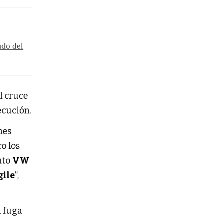
ado del
el cruce
ecución.
nes
o los
uto
VW
gile
”,
a fuga