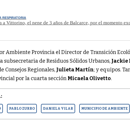
IA RESPIRATORIA
a a Vittorino, el nene de 3 años de Balcarce, por el momento ex
or Ambiente Provincia el Director de Transición Ecoló
 la subsecretaria de Residuos Sólidos Urbanos,
Jackie 
 de Consejos Regionales,
Julieta Martín
; y equipos. T
incial por la cuarta sección
Micaela Olivetto
.
:
O
PABLO ZURRO
DANIELA VILAR
MUNICIPIO DE AMBIENTE