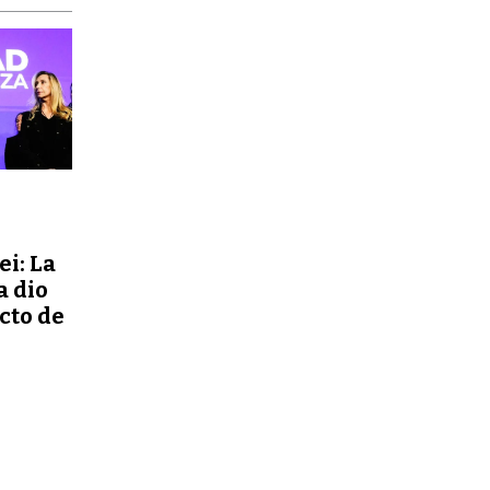
ei: La
a dio
ecto de