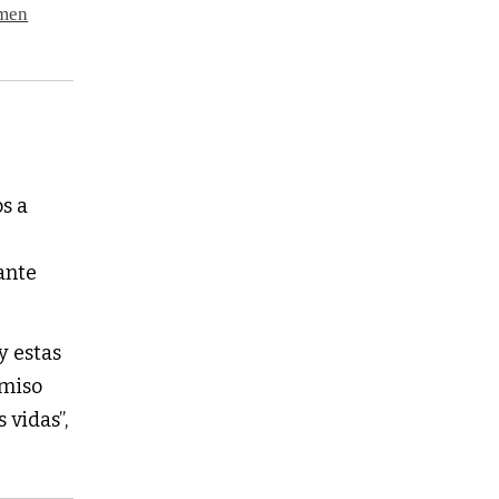
omen
s a
ante
y estas
omiso
 vidas”,