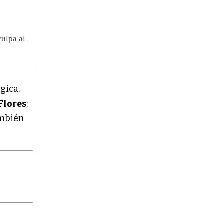
culpa al
gica,
Flores
;
ambién