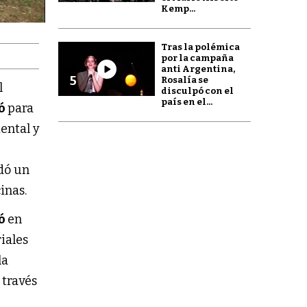
Kemp...
Tras la polémica
por la campaña
anti Argentina,
5
Rosalía se
l
disculpó con el
país en el...
jó
para
ental y
ndó un
cinas.
jó
en
riales
la
 través