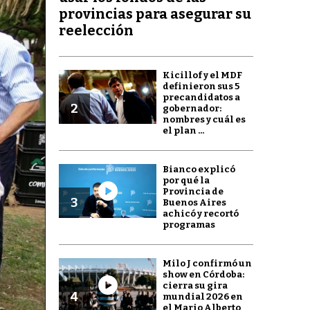
provincias para asegurar su
reelección
Kicillof y el MDF
definieron sus 5
precandidatos a
2
gobernador:
nombres y cuál es
el plan ...
Bianco explicó
por qué la
Provincia de
3
Buenos Aires
achicó y recortó
programas
Milo J confirmó un
show en Córdoba:
cierra su gira
4
mundial 2026 en
el Mario Alberto