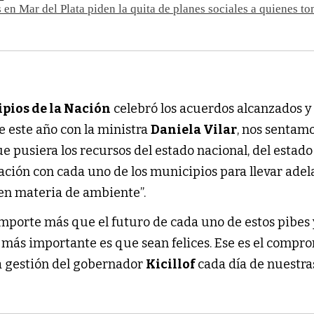
 en Mar del Plata piden la quita de planes sociales a quienes t
pios de la Nación
celebró los acuerdos alcanzados y
de este año con la ministra
Daniela Vilar
, nos sentamo
 pusiera los recursos del estado nacional, del estado
ación con cada uno de los municipios para llevar adel
en materia de ambiente”.
mporte más que el futuro de cada uno de estos pibes 
o más importante es que sean felices. Ese es el compr
 gestión del gobernador
Kicillof
cada día de nuestras