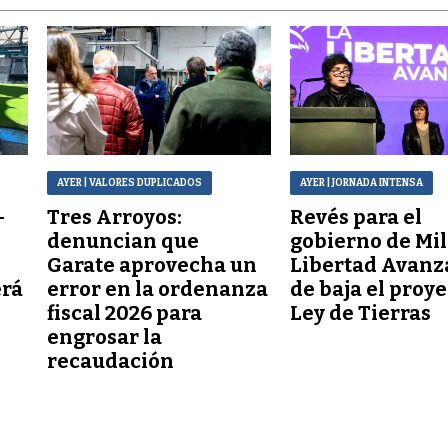
AYER
| VALORES DUPLICADOS
AYER
| JORNADA INTENSA
–
Tres Arroyos:
Revés para el
denuncian que
gobierno de Mil
Garate aprovecha un
Libertad Avanz
erá
error en la ordenanza
de baja el proy
fiscal 2026 para
Ley de Tierras
engrosar la
recaudación