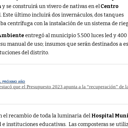
a
y se construirá un vivero de nativas en el
Centro
l
. Este último incluirá dos invernáculos, dos tanques
ba centrífuga con la instalación de un sistema de rie
 Ambiente
entregó al municipio 5.500 luces led y 400
 su manual de uso; insumos que serán destinados a es
tuciones del distrito.
L PRÓXIMO AÑO
stacó que el Presupuesto 2023 apunta a la “recuperación” de l
n el recambio de toda la luminaria del
Hospital Muni
d e instituciones educativas. Las composteras se utili