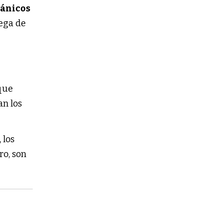
gánicos
rega de
 que
an los
 los
ro, son