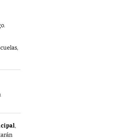
go.
cuelas,
a
cipal
,
zarán