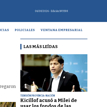
06/08/2026
- Edición Nº3598
CIAS
POLICIALES
VENTANA EMPRESARIAL
LAS MÁS LEÍDAS
r
1
tregaron
TENSIÓN PROVINCIA-NACIÓN
Kicillof acusó a Milei de
usar los fondos de las