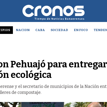
IPIOS
NACION
CABA
SOCIEDAD
EN FOCO
TENDEN
ron Pehuajó para entrega
ón ecológica
erense y el secretario de municipios de la Nación en
lleres de compostaje.