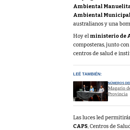
Ambiental Manuelit
Ambiental Municipa
australianos y una bom
Hoy el
ministerio de
composteras, junto con
centros de salud e insti
LEÉ TAMBIÉN:
NÚMEROS DE
Magario de
Provincia
Las luces led permitirá
CAPS
, Centros de Salu