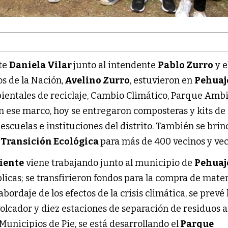
te
Daniela Vilar
junto al intendente
Pablo Zurro
y e
s de la Nación,
Avelino Zurro
, estuvieron en
Pehua
bientales de reciclaje, Cambio Climático, Parque Ambi
n ese marco, hoy se entregaron composteras y kits de
 escuelas e instituciones del distrito. También se bri
 Transición Ecológica
para más de 400 vecinos y ve
iente
viene trabajando junto al municipio de
Pehua
blicas; se transfirieron fondos para la compra de mate
abordaje de los efectos de la crisis climática, se prevé 
lcador y diez estaciones de separación de residuos a
unicipios de Pie, se está desarrollando el
Parque