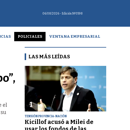
06/08/2026
- Edición Nº3598
CIAS
POLICIALES
VENTANA EMPRESARIAL
LAS MÁS LEÍDAS
o”,
1
 el
 su
TENSIÓN PROVINCIA-NACIÓN
Kicillof acusó a Milei de
usar los fondos de las