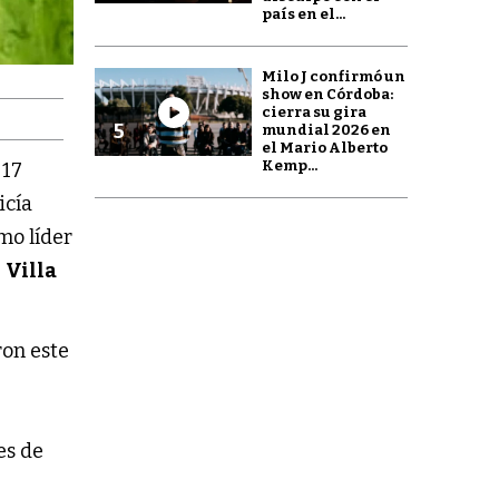
país en el...
Milo J confirmó un
show en Córdoba:
cierra su gira
5
mundial 2026 en
el Mario Alberto
Kemp...
 17
icía
mo líder
e
Villa
ron este
es de