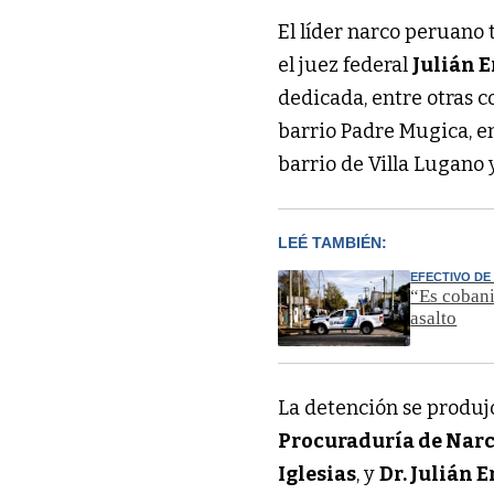
El líder narco peruano 
el juez federal
Julián E
dedicada, entre otras c
barrio Padre Mugica, en
barrio de Villa Lugano 
LEÉ TAMBIÉN:
EFECTIVO DE
“Es cobani
asalto
La detención se produj
Procuraduría de Na
Iglesias
, y
Dr. Julián E