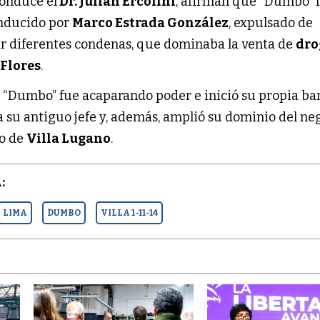
conduce el
Dr. Julián Ercolini
, afirman que “Dumbo” 
onducido por
Marco Estrada González
, expulsado de
r diferentes condenas, que dominaba la venta de
dro
 Flores
.
a, “Dumbo” fue acaparando poder e inició su propia b
o a su antiguo jefe y, además, amplió su dominio del ne
io de
Villa Lugano
.
:
LIMA
DUMBO
VILLA 1-11-14