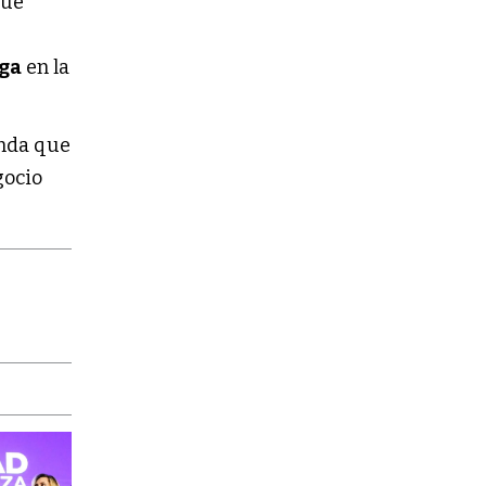
fue
ga
en la
anda que
gocio