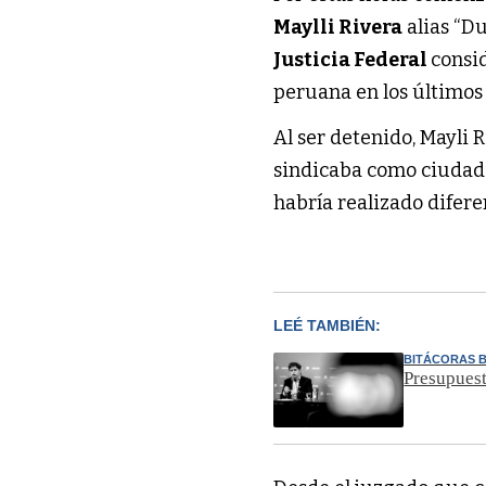
Maylli Rivera
alias “D
Justicia Federal
consi
peruana en los últimos 
Al ser detenido, Mayli 
sindicaba como ciudada
habría realizado difere
LEÉ TAMBIÉN:
BITÁCORAS 
Presupuest