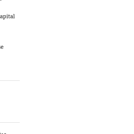
apital
se