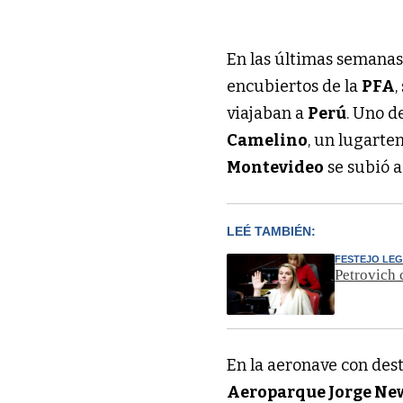
En las últimas semanas 
encubiertos de la
PFA
,
viajaban a
Perú
. Uno de
Camelino
, un lugarte
Montevideo
se subió 
LEÉ TAMBIÉN:
FESTEJO LEG
Petrovich 
En la aeronave con des
Aeroparque Jorge Ne