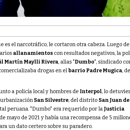
 es el narcotráfico, le cortaron otra cabeza. Luego de
arios
allanamientos
con resultados negativos, la pol
l Martín Maylli Rivera
, alias "
Dumbo
", sindicado co
comercializaba drogas en el
barrio Padre Mugica
, d
junto a policía local y hombres de
Interpol
, lo detuvie
a urbanización
San Silvestre
, del distrito
San Juan de
pital peruana. "Dumbo" era requerido por la
Justicia
 de mayo de 2021 y había una recompensa de 5 millon
ara un dato certero sobre su paradero.