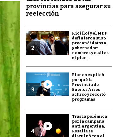
provincias para asegurar su
reelección
Kicillof y el MDF
definieron sus 5
precandidatos a
2
gobernador:
nombres y cuál es
el plan ...
Bianco explicó
por qué la
Provincia de
3
Buenos Aires
achicó y recortó
programas
Tras la polémica
por la campaña
anti Argentina,
4
Rosalía se
disculpó con el