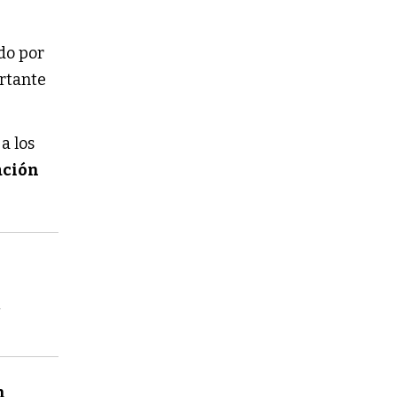
ido por
ortante
a los
ación
e
n