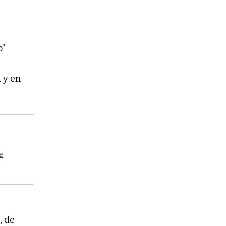
o”
a
y en
e
, de