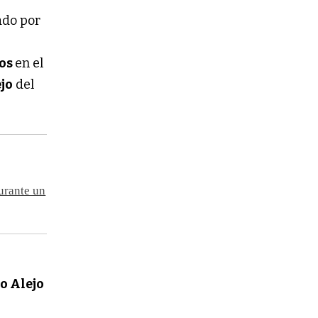
ado por
cos
en el
jo
del
durante un
go Alejo