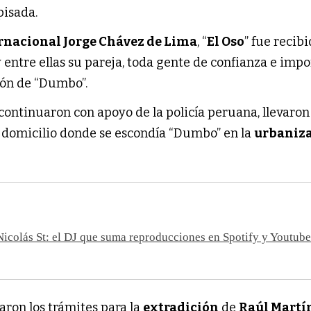
pisada.
rnacional Jorge Chávez de Lima
, “
El Oso
” fue recib
entre ellas su pareja, toda gente de confianza e imp
ión de “Dumbo”.
ontinuaron con apoyo de la policía peruana, llevaron 
l domicilio donde se escondía “Dumbo” en la
urbaniz
icolás St: el DJ que suma reproducciones en Spotify y Youtub
aron los trámites para la
extradición
de
Raúl Martí