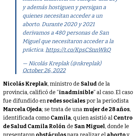
y además hostiguen y persigan a
quienes necesitan acceder a un
aborto. Durante 2020 y 2021
derivamos a 480 personas de San
Miguel que necesitaron acceder a la
práctica.
https://t.co/KpsCSnnWkQ
— Nicolás Kreplak (@nkreplak)
October 26, 2022
Nicolás Kreplak
, ministro de
Salud
de la
provincia, calificó de “
inadmisible
” al caso. El caso
fue difundido en
redes sociales
por la periodista
Marcela Ojeda
; se trata de una
mujer de 28 años
,
identificada como
Camila
, quien asistió al
Centro
de Salud Camila Rolón
de
San Miguel
, donde le
presentaron
obstáculos
para realizar el
aborto
y