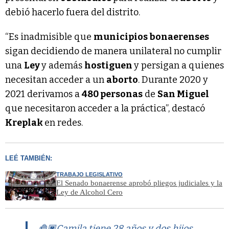
debió hacerlo fuera del distrito.
“Es inadmisible que
municipios bonaerenses
sigan decidiendo de manera unilateral no cumplir
una
Ley
y además
hostiguen
y persigan a quienes
necesitan acceder a un
aborto
. Durante 2020 y
2021 derivamos a
480 personas
de
San Miguel
que necesitaron acceder a la práctica”, destacó
Kreplak
en redes.
LEÉ TAMBIÉN:
TRABAJO LEGISLATIVO
El Senado bonaerense aprobó pliegos judiciales y la
Ley de Alcohol Cero
🤚🏿Camila tiene 28 años y dos hijos