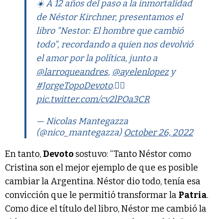
☀️ A 12 años del paso a la inmortalidad
de Néstor Kirchner, presentamos el
libro "Nestor: El hombre que cambió
todo", recordando a quien nos devolvió
el amor por la política, junto a
@larroqueandres
,
@ayelenlopez
y
#JorgeTopoDevoto
.✌🏽
pic.twitter.com/cv2lPOa3CR
— Nicolas Mantegazza
(@nico_mantegazza)
October 26, 2022
En tanto,
Devoto
sostuvo: “Tanto Néstor como
Cristina son el mejor ejemplo de que es posible
cambiar la Argentina. Néstor dio todo, tenía esa
convicción que le permitió transformar la
Patria
.
Como dice el título del libro, Néstor me cambió la