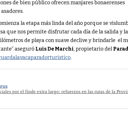
iones de bien público ofrecen manjares bonaerenses
n asadores.
comienza la etapa más linda del año porque se vislum
a que nos permite disfrutar cada día de la salida y l
 kilómetros de playa con suave declive y brindarle el 
sitante” aseguró
Luis De Marchi
, propietario del
Para
guardalavacaparadorturistico
.
NTOS
iales por el finde extra largo: refuerzos en las rutas de la Prov