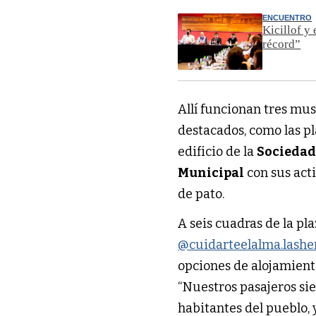
ENCUENTRO
Kicillof y
récord”
Allí funcionan tres mus
destacados, como las p
edificio de la
Sociedad
Municipal
con sus acti
de pato.
A seis cuadras de la pl
@cuidarteelalma.lashe
opciones de alojamient
“Nuestros pasajeros sie
habitantes del pueblo,