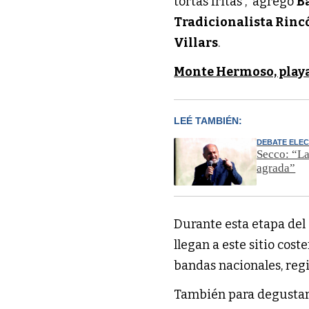
tortas fritas”, agregó
B
Tradicionalista Rinc
Villars
.
Monte Hermoso, playa
LEÉ TAMBIÉN:
DEBATE ELE
Secco: “La
agrada”
Durante esta etapa del 
llegan a este sitio cost
bandas nacionales, regi
También para degustar