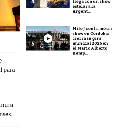
4
llega con un show
estelar a la
Argent...
Milo J confirmó un
show en Córdoba:
cierra su gira
5
mundial 2026 en
el Mario Alberto
Kemp...
e
l para
lanura
nses.