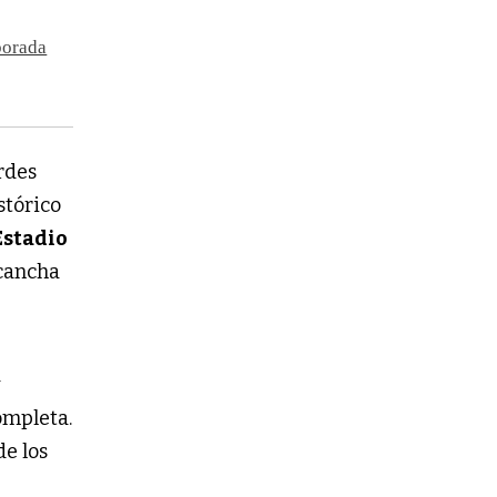
porada
rdes
istórico
Estadio
 cancha
y
ompleta.
de los