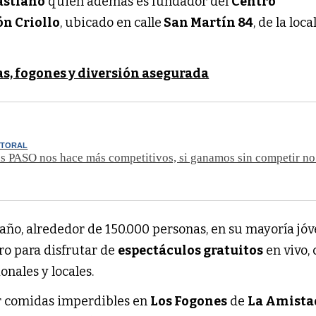
astiano
quien además es fundador del
Centro
ón Criollo
, ubicado en calle
San Martín 84
, de la loc
s, fogones y diversión asegurada
CTORAL
s PASO nos hace más competitivos, si ganamos sin competir no
año, alrededor de 150.000 personas, en su mayoría jóv
ero para disfrutar de
espectáculos gratuitos
en vivo,
onales y locales.
 comidas imperdibles en
Los Fogones
de
La Amista