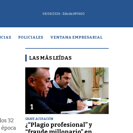
08/08/2026
- Edición Nº3600
CIAS
POLICIALES
VENTANA EMPRESARIAL
LAS MÁS LEÍDAS
1
GRAVE ACUSACIÓN
los 32
¿“Plagio profesional” y
a época
“fraude millonario” en