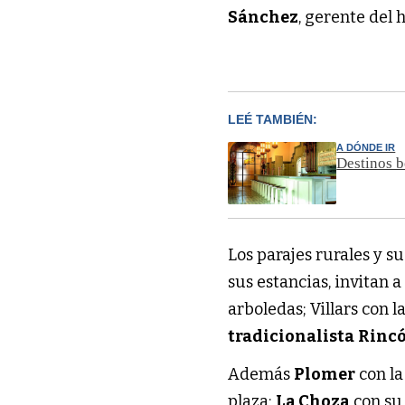
Sánchez
, gerente del 
LEÉ TAMBIÉN:
A DÓNDE IR
Destinos b
Los parajes rurales y 
sus estancias, invitan a
arboledas; Villars con l
tradicionalista
Rincó
Además
Plomer
con la
plaza;
La Choza
con su 