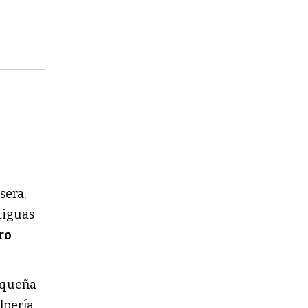
sera,
ntiguas
ro
pequeña
lpería