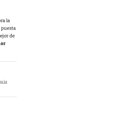
bra la
a puesta
mejor de
dor
incia