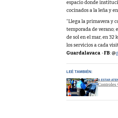
espacio donde instituc
cocinados a la leña y e
“Llega la primavera y 
temporada de verano; es
de sol en el mar, en 32
los servicios a cada vi
Guardalavaca
-
FB
: @
LEÉ TAMBIÉN:
A ESTAR ATE
Controles v