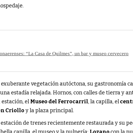
hospedaje.
onaerenses: “La Casa de Quilmes”, un bar y museo cervecero
su exuberante vegetación autóctona, su gastronomía ca
 una estadía relajada. Hornos, con calles de tierra y a
a estación, el
Museo del Ferrocarril
, la capilla, el
cent
n Criollo
y la plaza principal.
 estación de trenes recientemente restaurada y su 
bella capilla, el museo y la pulpería;
Lozano
con la pu