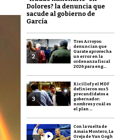
Dolores? la denuncia que
sacude al gobierno de
García
Tres Arroyos:
denuncian que
Garate aprovecha
2
un error en la
ordenanza fiscal
2026 para eng...
Kicillof y el MDF
definieron sus 5
precandidatos a
3
gobernador:
nombres y cuál es
el plan ...
Con la vuelta de
Amaia Montero, La
Oreja de Van Gogh