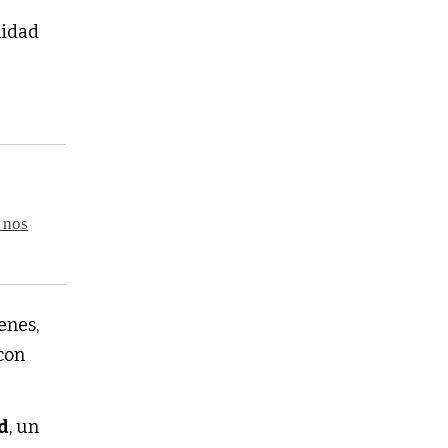
alidad
 nos
enes,
 con
d
, un