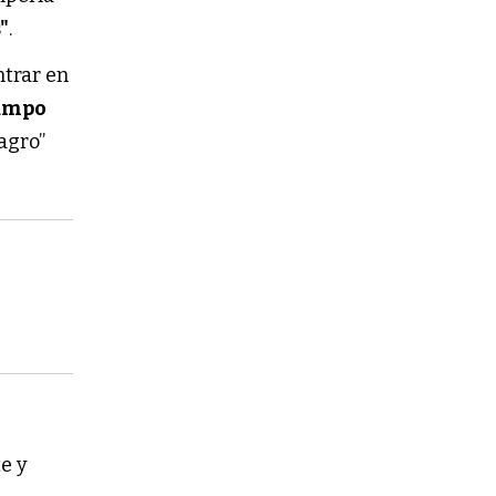
"
.
trar en
ampo
agro”
e y