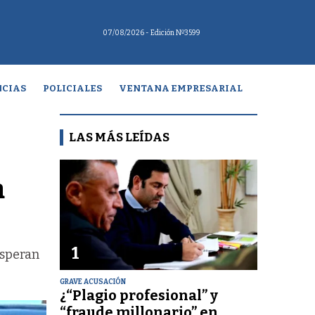
07/08/2026
- Edición Nº3599
CIAS
POLICIALES
VENTANA EMPRESARIAL
LAS MÁS LEÍDAS
a
1
esperan
GRAVE ACUSACIÓN
¿“Plagio profesional” y
“fraude millonario” en