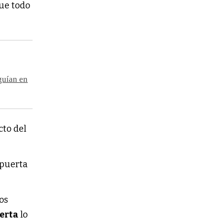
fue todo
guían en
cto del
 puerta
os
erta
lo