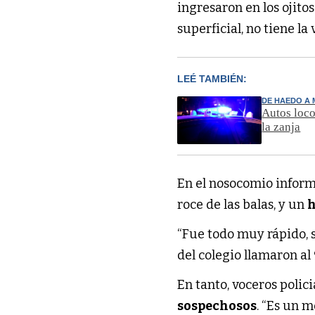
ingresaron en los ojito
superficial, no tiene l
LEÉ TAMBIÉN:
DE HAEDO A
Autos loco
la zanja
En el nosocomio inform
roce de las balas, y un
“Fue todo muy rápido, 
del colegio llamaron al
En tanto, voceros polic
sospechosos
. “Es un m