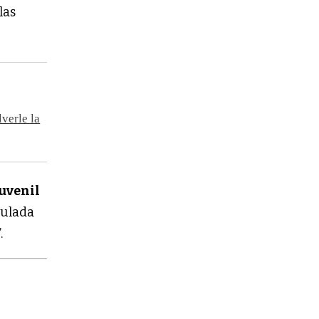
las
verle la
Juvenil
tulada
.