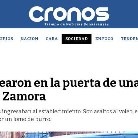
IPIOS
NACION
CABA
SOCIEDAD
EN FOCO
TENDEN
learon en la puerta de un
e Zamora
s ingresaban al establecimiento. Son asaltos al voleo, 
or un lomo de burro.