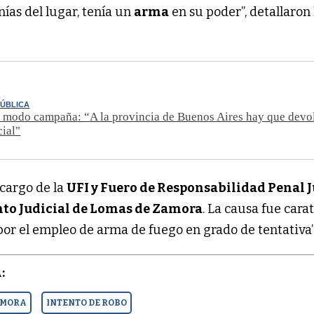
ías del lugar, tenía un
arma
en su poder”, detallaron 
PÚBLICA
n modo campaña: “A la provincia de Buenos Aires hay que devol
cial"
 cargo de la
UFI y Fuero de Responsabilidad Penal 
to Judicial de Lomas de Zamora
. La causa fue cara
por el empleo de arma de fuego en grado de tentativa”
:
AMORA
INTENTO DE ROBO