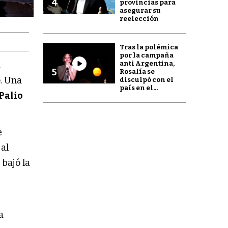
4
provincias para
asegurar su
reelección
Tras la polémica
por la campaña
anti Argentina,
a
5
Rosalía se
e
. Una
disculpó con el
país en el...
 Palio
e
 al
 bajó la
a