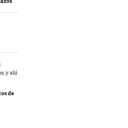
lazos
.
s
s, y ahí
os de