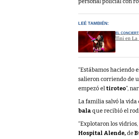
personal policial con r
LEÉ TAMBIÉN:
EL CONCIER
Tini en La
“Estábamos haciendo e
salieron corriendo de u
empezó el
tiroteo
”, na
La familia salvó la vida
bala
que recibió el rod
“Explotaron los vidrios
Hospital Alende,
de
B