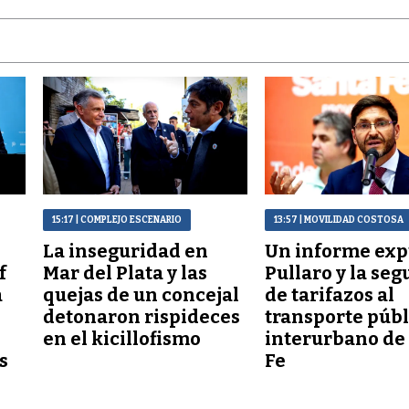
15:17
| COMPLEJO ESCENARIO
13:57
| MOVILIDAD COSTOSA
La inseguridad en
Un informe exp
f
Mar del Plata y las
Pullaro y la seg
a
quejas de un concejal
de tarifazos al
detonaron rispideces
transporte públ
en el kicillofismo
interurbano de
s
Fe