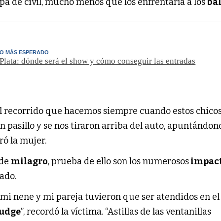
opa de civil, mucho menos que los enfrentaría a los
ba
TO MÁS ESPERADO
 Plata: dónde será el show y cómo conseguir las entradas
l recorrido que hacemos siempre cuando estos chico
n pasillo y se nos tiraron arriba del auto, apuntándono
rró la mujer.
 de
milagro
, prueba de ello son los numerosos
impact
ado.
, mi nene y mi pareja tuvieron que ser atendidos en el
udge
”, recordó la víctima. “Astillas de las ventanillas