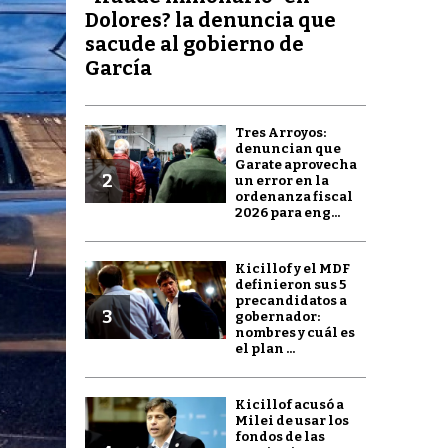
Dolores? la denuncia que
sacude al gobierno de
García
Tres Arroyos:
denuncian que
Garate aprovecha
2
un error en la
ordenanza fiscal
2026 para eng...
Kicillof y el MDF
definieron sus 5
precandidatos a
3
gobernador:
nombres y cuál es
el plan ...
Kicillof acusó a
Milei de usar los
fondos de las