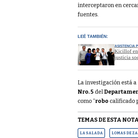
interceptaron en cercan
fuentes.
LEÉ TAMBIÉN:
ASISTENCIA 
Kicillof e
justicia so
La investigación está a
Nro. 5
del
Departamen
como “
robo
calificado 
TEMAS DE ESTA NOTA
LA SALADA
LOMAS DE Z